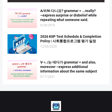
A/V/N-다니요? grammar = ...really?
~express surprise or disbelief while
repeating what someone said.
9/29/2019
2026 KIIP Test Schedule & Completion
Policy | 사회통합프로그램 평가 일정
12/03/2025
V-ㄴ/는 데다가 grammar = and also,
moreover ~express additional
information about the same subject
5/17/2021