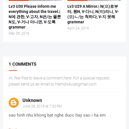
Lv3 U30 Please inform me
Lv3 U29 A Mirror.| N(으)로부
everything about the travel.|
터, 웬N, V-다니, N(이)라니, V-
N에 관한, V-고자, N은/는 물론
(으)ㄴ/는 척하다, V-지 못해
N도, V-거나 아니면, V-도록
grammar
grammar
April 24, 2016
May 09, 2016
1 COMMENTS
Hi, feel free to leave a comment here. For a special request,
please send us an email to hlamdo4u(at)gmail.com
Unknown
June 26, 2018 at 7:32 PM
sao hinh nhu khong bat nghe duoc hay sao i ha em