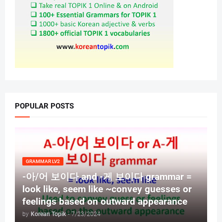
POPULAR POSTS
GRAMMAR LV2
-아/어 보이다 and -게 보이다 grammar =
look like, seem like ~convey guesses or
feelings based on outward appearance
by
Korean Topik
-
7/23/2024