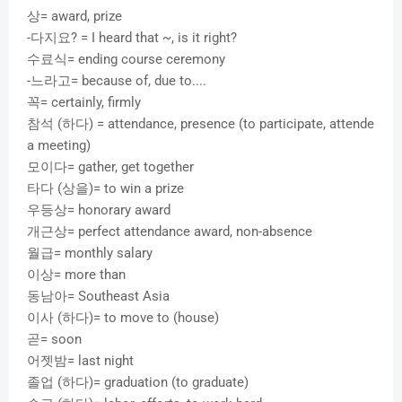
상= award, prize
-다지요? = I heard that ~, is it right?
수료식= ending course ceremony
-느라고= because of, due to....
꼭= certainly, firmly
참석 (하다) = attendance, presence (to participate, attende
a meeting)
모이다= gather, get together
타다 (상을)= to win a prize
우등상= honorary award
개근상= perfect attendance award, non-absence
월급= monthly salary
이상= more than
동남아= Southeast Asia
이사 (하다)= to move to (house)
곧= soon
어젯밤= last night
졸업 (하다)= graduation (to graduate)