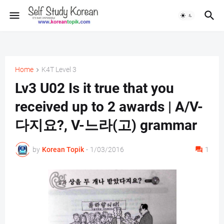
Home
K4T Level 3
Lv3 U02 Is it true that you
received up to 2 awards | A/V-
다지요?, V-느라(고) grammar
by
Korean Topik
-
1/03/2016
1