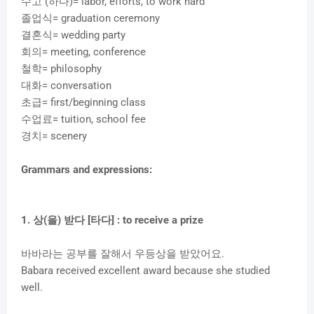
수고 (하다)= labor, efforts, to work hard
졸업식= graduation ceremony
결혼식= wedding party
회의= meeting, conference
철학= philosophy
대화= conversation
초급= first/beginning class
수업료= tuition, school fee
경치= scenery
Grammars and expressions:
1. 상(을) 받다 [타다] :
to receive a prize
바바라는 공부를 잘해서 우등상을 받았어요.
Babara received excellent award because she studied
well.