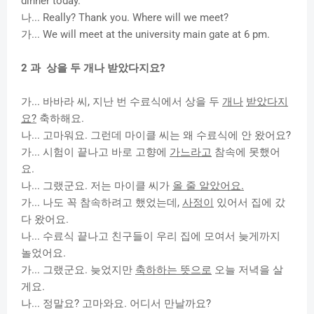
dinner today.
나... Really? Thank you. Where will we meet?
가... We will meet at the university main gate at 6 pm.
2 과 상을 두 개나 받았다지요?
가... 바바라 씨, 지난 번 수료식에서 상을 두
개나
받았다지
요?
축하해요.
나... 고마워요.
그런데
마이클 씨는 왜 수료식에 안 왔어요?
가... 시험이 끝나고 바로 고향에
가느라고
참속에 못했어
요.
나... 그랬군요. 저는 마이클 씨가
올 줄 알았어요.
가... 나도 꼭 참속하려고 했었는데,
사정이
있어서 집에 갔
다 왔어요.
나... 수료식 끝나고 친구들이 우리 집에 모여서 늦게까지
놀었어요.
가... 그랬군요. 늦었지만
축하하는 뜻으로
오늘 저녁을 살
게요.
나... 정말요? 고마와요. 어디서 만날까요?