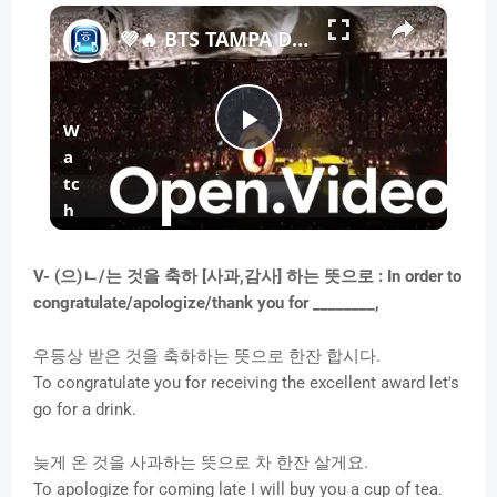
×
💜🔥 BTS TAMPA DAY 1 WAS PURE CHAOS… IN THE BEST WAY 🔥💜
W
P
a
tc
l
h
o
n
a
V- (으)ㄴ/는 것을 축하 [사과,감사] 하는 뜻으로 :
In order to
congratulate/apologize/thank you for ________,
y
우등상 받은 것을 축하하는 뜻으로 한잔 합시다.
To congratulate you for receiving the excellent award let's
V
go for a drink.
늦게 온 것을 사과하는 뜻으로 차 한잔 살게요.
i
To apologize for coming late I will buy you a cup of tea.