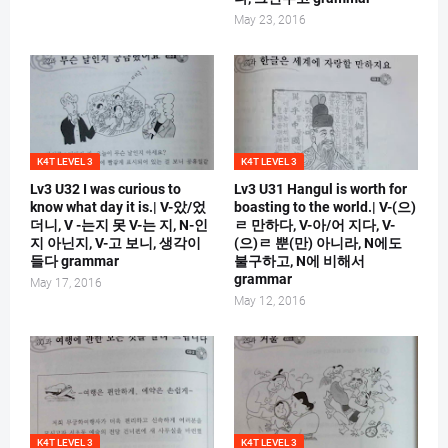
May 23, 2016
K4T LEVEL 3
K4T LEVEL 3
Lv3 U32 I was curious to
Lv3 U31 Hangul is worth for
know what day it is.| V-았/었
boasting to the world.| V-(으)
더니, V -는지 못 V-는 지, N-인
ㄹ 만하다, V-아/어 지다, V-
지 아닌지, V-고 보니, 생각이
(으)ㄹ 뿐(만) 아니라, N에도
들다 grammar
불구하고, N에 비해서
grammar
May 17, 2016
May 12, 2016
K4T LEVEL 3
K4T LEVEL 3