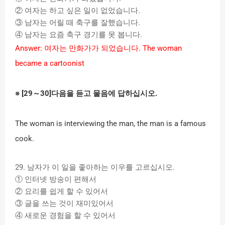
②
여자는
하고
싶은
일이
없었습니다
.
③
남자는
어릴
때
축구를
잘했습니다
.
④
남자는
요즘
축구
경기를
못
봅니다
.
Answer:
여자는
만화가가
되었습니다
. The woman
became a cartoonist
※
[29
～
30]
다음을
듣고
물음에
답하십시오
.
The woman is interviewing the man, the man is a famous
cook.
29.
남자가
이
일을
좋아하는
이우를
고르십시오
.
①
인터넷
방송이
편해서
②
요리를
쉽게
할
수
있어서
③
글을
쓰는
것이
재미있어서
④
새로운
경험을
할
수
있어서