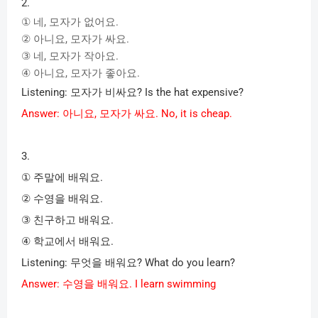
2.
①
네
,
모자가
없어요
.
②
아니요
,
모자가
싸요
.
③
네
,
모자가
작아요
.
④
아니요
,
모자가
좋아요
.
Listening:
모자가
비싸요
? Is the hat expensive?
Answer:
아니요
,
모자가
싸요
. No, it is cheap.
3.
①
주말에
배워요
.
②
수영을
배워요
.
③
친구하고
배워요
.
④
학교에서
배워요
.
Listening:
무엇을
배워요
? What do you learn?
Answer:
수영을
배워요
. I learn swimming