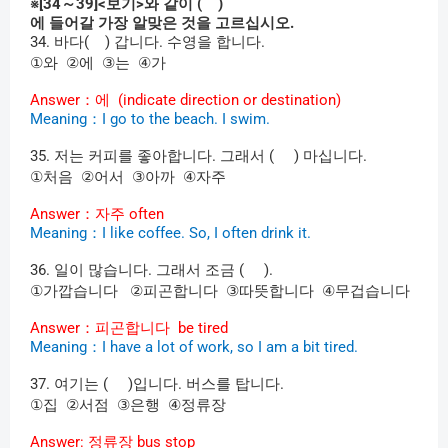
※
[34
～
39]<
보기
>
와
같이
( )
에
들어갈
가장
알맞은
것을
고르십시오
.
34.
바다
( )
갑니다
.
수영을
합니다
.
①
②
③
④
와
에
는
가
Answer
：에
(indicate direction or destination)
Meaning
：
I go to the beach. I swim.
35.
저는
커피를
좋아합니다
.
그래서
( )
마십니다
.
①
②
③
④
처음
어서
아까
자주
Answer
：자주
often
Meaning
：
I like coffee. So, I often drink it.
36.
일이
많습니다
.
그래서
조금
( ).
①
②
③
④
가깝습니다
피곤합니다
따뜻합니다
무겁습니다
Answer
：피곤합니다
be tired
Meaning
：
I have a lot of work, so I am a bit tired.
37.
여기는
( )
입니다
.
버스를
탑니다
.
①
②
③
④
집
서점
은행
정류장
Answer:
정류장
bus stop