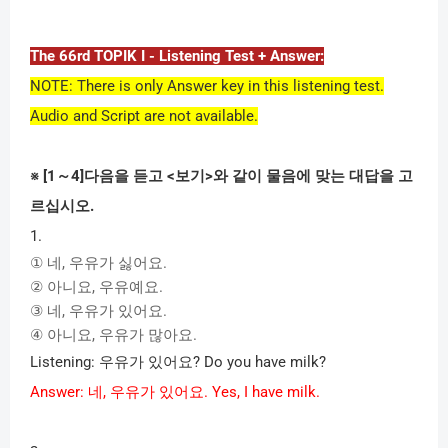
The 66rd TOPIK I - Listening Test + Answer:
NOTE: There is only Answer key in this listening test.
Audio and Script are not available.
※
[1
～
4]
다음을
듣고
<
보기
>
와
같이
물음에
맞는
대답을
고
르십시오
.
1.
①
네
,
우유가
싫어요
.
②
아니요
,
우유예요
.
③
네
,
우유가
있어요
.
④
아니요
,
우유가
많아요
.
Listening:
우유가
있어요
? Do you have milk?
Answer:
네
,
우유가
있어요
. Yes, I have milk.