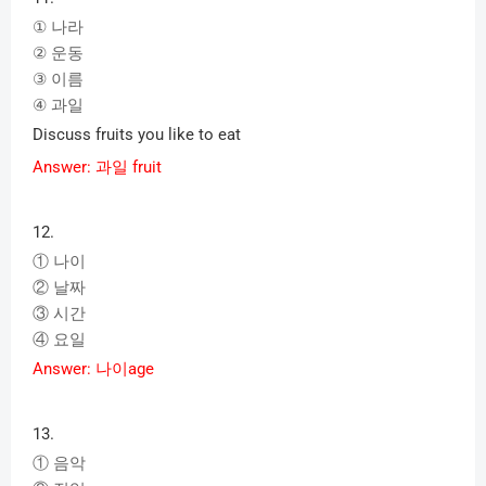
d
①
나라
②
운동
e
③
이름
④
과일
Discuss fruits you like to eat
o
Answer:
과일
fruit
12.
①
나이
②
날짜
③
시간
④
요일
Answer:
나이
age
13.
①
음악