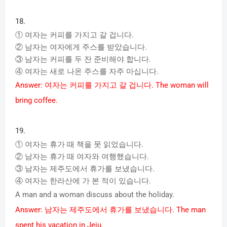
18.
①
여자는
커피를
가지고
갈
겁니다
.
②
남자는
여자에게
주스를
받았습니다
.
③
남자는
커피를
두
잔
준비해야
합니다
.
④
여자는
새로
나온
주스를
자주
마십니다
.
Answer:
여자는
커피를
가지고
갈
겁니다
. The woman will
bring coffee.
19.
①
여자는
휴가
때
책을
못
읽었습니다
.
②
남자는
휴가
때
여자와
여행했습니다
.
③
남자는
제주도에서
휴가를
보냈습니다
.
④
여자는
한라산에
가
본
적이
있습니다
.
A man and a woman discuss about the holiday.
Answer:
남자는
제주도에서
휴가를
보냈습니다
. The man
spent his vacation in Jeju.