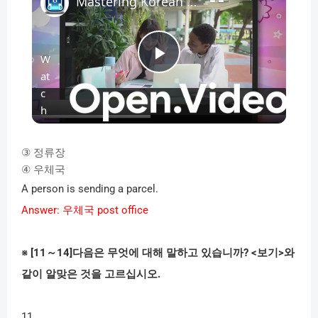
Mastering Korean for Work_ Free EPS TOPIK Resources in 9 Languages
W
P
at
c
l
h
o
n
a
③
정류장
④
우체국
A person is sending a parcel.
y
Answer:
우체국
post office
V
※
[11
～
14]
다음은
무엇에
대해
말하고
있습니까
? <
보기
>
와
같이
알맞은
것을
고르십시오
.
i
11.