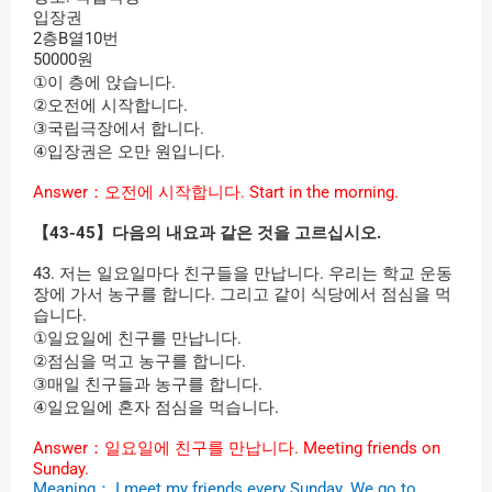
입장권
2
층
B
열
10
번
50000
원
①
이
층에
앉습니다
.
②
오전에
시작합니다
.
③
국립극장에서
합니다
.
④
입장권은
오만
원입니다
.
Answer
：오전에
시작합니다
. Start in the morning.
【
43-45
】다음의
내요과
같은
것을
고르십시오
.
43.
저는
일요일마다
친구들을
만납니다
.
우리는
학교
운동
장에
가서
농구를
합니다
.
그리고
같이
식당에서
점심을
먹
습니다
.
①
일요일에
친구를
만납니다
.
②
점심을
먹고
농구를
합니다
.
③
매일
친구들과
농구를
합니다
.
④
일요일에
혼자
점심을
먹습니다
.
Answer
：일요일에
친구를
만납니다
. Meeting friends on
Sunday.
Meaning
：
I meet my friends every Sunday. We go to