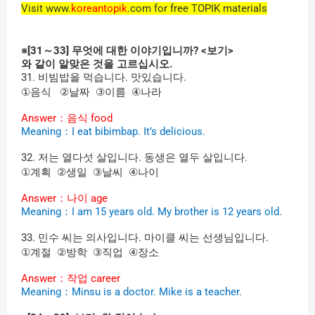
Visit www.
koreantopik
.com for free TOPIK materials
※
[31
～
33]
무엇에
대한
이야기입니까
? <
보기
>
와
같이
알맞은
것을
고르십시오
.
31.
비빔밥을
먹습니다
.
맛있습니다
.
①
②
③
④
음식
날짜
이름
나라
Answer
：음식
food
Meaning
：
I eat bibimbap. It’s delicious.
32.
저는
열다섯
살입니다
.
동생은
열두
살입니다
.
①
②
③
④
계획
생일
날씨
나이
Answer
：나이
age
Meaning
：
I am 15 years old. My brother is 12 years old.
33.
민수
씨는
의사입니다
.
마이클
씨는
선생님입니다
.
①
②
③
④
계절
방학
직업
장소
Answer
：작업
career
Meaning
：
Minsu is a doctor. Mike is a teacher.