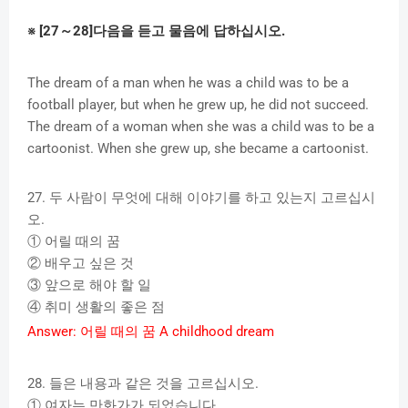
※
[27
～
28]
다음을
듣고
물음에
답하십시오
.
The dream of a man when he was a child was to be a
football player, but when he grew up, he did not succeed.
The dream of a woman when she was a child was to be a
cartoonist. When she grew up, she became a cartoonist.
27.
두
사람이
무엇에
대해
이야기를
하고
있는지
고르십시
오
.
①
어릴
때의
꿈
②
배우고
싶은
것
③
앞으로
해야
할
일
④
취미
생활의
좋은
점
Answer:
어릴
때의
꿈
A childhood dream
28.
들은
내용과
같은
것을
고르십시오
.
①
여자는
만화가가
되었습니다
.