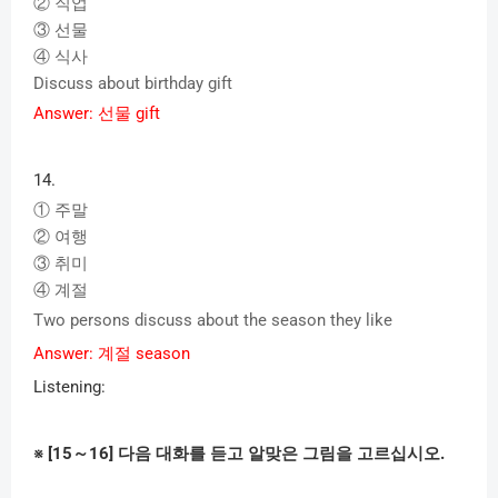
②
직업
③
선물
④
식사
Discuss about birthday gift
Answer:
선물
gift
14.
①
주말
②
여행
③
취미
④
계절
Two persons discuss about the season they like
Answer:
계절
season
Listening:
※
[15
～
16]
다음
대화를
듣고
알맞은
그림을
고르십시오
.