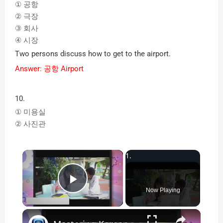
①
공항
②
극장
③
회사
④
시장
Two persons discuss how to get to the airport.
Answer:
공항
Airport
10.
①
미용실
②
사진관
×
Play Video
Now Playing
×