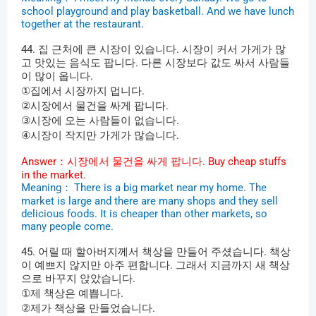
school playground and play basketball. And we have lunch
together at the restaurant.
44.
집
근처에
큰
시장이
있습니다
.
시장이
커서
가게가
많
고
맛있는
음식도
팝니다
.
다른
시장보다
값도
싸서
사람들
이
많이
옵니다
.
①
집에서
시장까지
멉니다
.
②
시장에서
물건을
싸게
팝니다
.
③
시장에
오는
사람들이
없습니다
.
④
시장이
작지만
가게가
많습니다
.
Answer
：시장에서
물건을
싸게
팝니다
.
Buy cheap stuffs
in the market.
Meaning
：
There is a big market near my home. The
market is large and there are many shops and they sell
delicious foods. It is cheaper than other markets, so
many people come.
45.
어릴
때
할아버지께서
책상을
만들어
주셨습니다
.
책상
이
예쁘지
않지만
아주
편합니다
.
그래서
지금까지
새
책상
으로
바꾸지
앉았습니다
.
①
제
책상은
예쁩니다
.
②
제가
책상을
만들었습니다
.