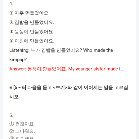
4.
①
자주
만들었어요
.
②
김밥을
만들었어요
.
③
동생이
만들었어요
.
④
아침에
만들었어요
.
Listening:
누가
김밥을
만들었어요
? Who made the
kimpap?
Answer:
동생이
만들었어요
. My younger sister made it.
※
[5
～
6]
다음을
듣고
<
보기
>
와
같이
이어지는
말을
고르십
시오
.
5.
①
괜찮아요
.
②
고마워요
.
③
죄송해요
.