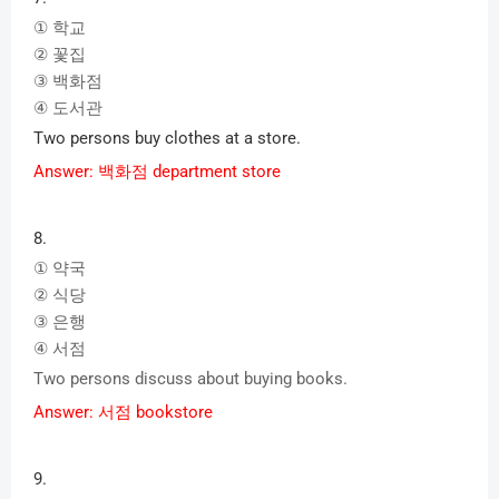
①
학교
②
꽃집
③
백화점
④
도서관
Two persons buy clothes at a store.
Answer:
백화점
department store
8.
①
약국
②
식당
③
은행
④
서점
Two persons discuss about buying books.
Answer:
서점
bookstore
9.