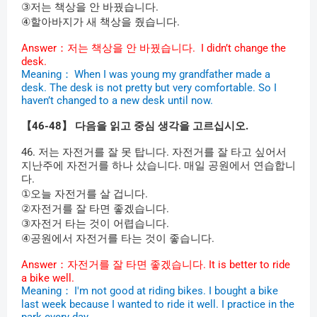
③
저는
책상을
안
바꿨습니다
.
④
할아바지가
새
책상을
줬습니다
.
Answer
：저는
책상을
안
바꿨습니다
.
I didn’t change the
desk.
Meaning
：
When I was young my grandfather made a
desk. The desk is not pretty but very comfortable. So I
haven’t changed to a new desk until now.
【
46-48
】
다음을
읽고
중심
생각을
고르십시오
.
46.
저는
자전거를
잘
못
탑니다
.
자전거를
잘
타고
싶어서
지난주에
자전거를
하나
샀습니다
.
매일
공원에서
연습합니
다
.
①
오늘
자전거를
살
겁니다
.
②
자전거를
잘
타면
좋겠습니다
.
③
자전거
타는
것이
어렵습니다
.
④
공원에서
자전거를
타는
것이
좋습니다
.
Answer
：자전거를
잘
타면
좋겠습니다
.
It is better to ride
a bike well.
Meaning
：
I'm not good at riding bikes. I bought a bike
last week because I wanted to ride it well. I practice in the