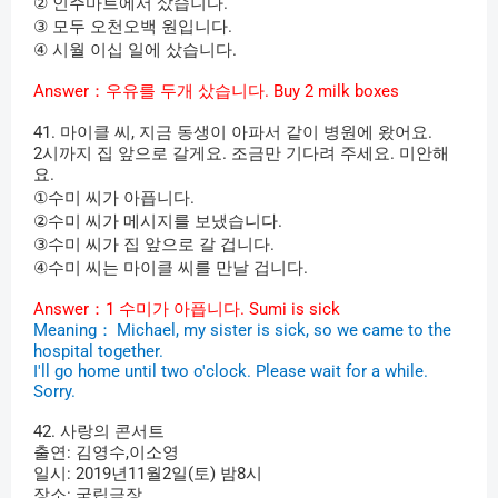
②
인주마트에서
샀습니다
.
③
모두
오천오백
원입니다
.
④
시월
이십
일에
샀습니다
.
Answer
：우유를
두개
샀습니다
. Buy 2 milk boxes
41.
마이클
씨
,
지금
동생이
아파서
같이
병원에
왔어요
.
2
시까지
집
앞으로
갈게요
.
조금만
기다려
주세요
.
미안해
요
.
①
수미
씨가
아픕니다
.
②
수미
씨가
메시지를
보냈습니다
.
③
수미
씨가
집
앞으로
갈
겁니다
.
④
수미
씨는
마이클
씨를
만날
겁니다
.
Answer
：
1
수미가
아픕니다
. Sumi is sick
Meaning
：
Michael, my sister is sick, so we came to the
hospital together.
I'll go home until two o'clock. Please wait for a while.
Sorry.
42.
사랑의
콘서트
출연
:
김영수
,
이소영
일시
: 2019
년
11
월
2
일
(
토
)
밤
8
시
장소
:
국립극장