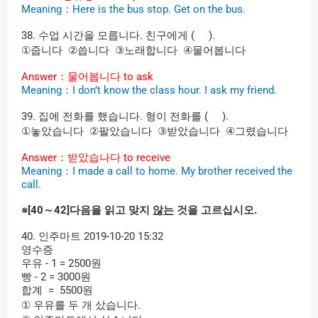
Meaning
：
Here is the bus stop. Get on the bus.
38.
수업
시간을
모릅니다
.
친구에게
( ).
①
②
③
④
줍니다
씁니다
노래합니다
물어봅니다
Answer
：물어봅니다
to ask
Meaning
：
I don’t know the class hour. I ask my friend.
39.
집에
전화를
했습니다
.
형이
전화를
( ).
①
②
③
④
놓았습니다
팔았습니다
받았습니다
그렸습니다
Answer
：받았습나다
to receive
Meaning
：
I made a call to home. My brother received the
call.
※
[40
～
42]
다음을
읽고
맞지
않는
것을
고르십시오
.
40.
인주마트
2019-10-20 15:32
영수증
우유
-
1 = 2500
원
빵
-
2 = 3000
원
합계
= 5500
원
①
우유를
두
개
샀습니다
.