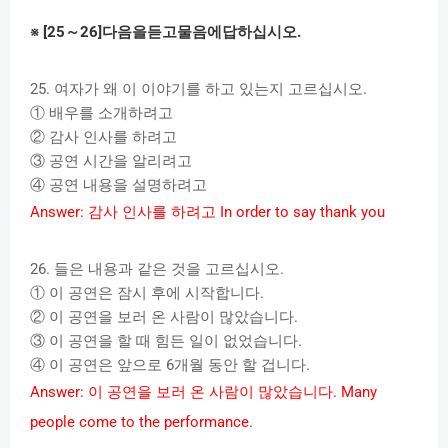
※
[25
～
26]
다음을듣고물음에답하십시오
.
25.
여자가
왜
이
이야기를
하고
있는지
고르십시오
.
①
배우를
소개하려고
②
감사
인사를
하려고
③
공연
시간을
알리려고
④
공연
내용을
설명하려고
Answer:
감사
인사를
하려고
In order to say thank you
26.
들은
내용과
같은
것을
고르십시오
.
①
이
공연은
잠시
후에
시작합니다
.
②
이
공연을
보러
온
사람이
많았습니다
.
③
이
공연을
할
때
힘든
일이
없었습니다
.
④
이
공연은
앞으로
6
개월
동안
할
겁니다
.
Answer:
이
공연을
보러
온
사람이
많았습니다
. Many
people come to the performance.