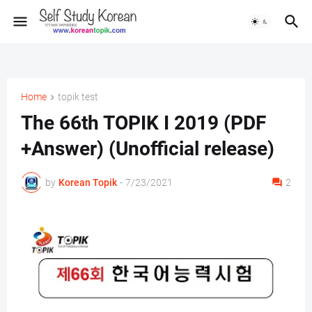
Home
topik test
The 66th TOPIK I 2019 (PDF
+Answer) (Unofficial release)
by
Korean Topik
-
7/23/2021
2