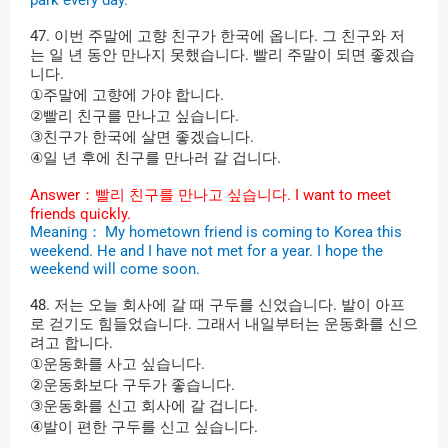
park every day.
47.
이번
주말에
고향
친구가
한국에
옵니다
.
그
친구와
저
는
일
년
동안
만나지
못했습니다
.
빨리
주말이
되면
좋겠습
니다
.
①
주말에
고향에
가야
합니다
.
②
빨리
친구를
만나고
싶습니다
.
③
친구가
한국에
살면
좋겠습니다
.
④
일
년
후에
친구를
만나러
갈
겁니다
.
Answer
：빨리
친구를
만나고
싶습니다
.
I want to meet
friends quickly.
Meaning
：
My hometown friend is coming to Korea this
weekend. He and I have not met for a year. I hope the
weekend will come soon.
48.
저는
오늘
회사에
갈
때
구두를
신었습니다
.
발이
아프
로
걷기도
힘들었습니다
.
그래서
내일부터는
운동화를
신으
려고
합니다
.
①
운동화를
사고
싶습니다
.
②
운동화보다
구두가
좋습니다
.
③
운동화를
신고
회사에
갈
겁니다
.
④
발이
편한
구두를
신고
싶습니다
.