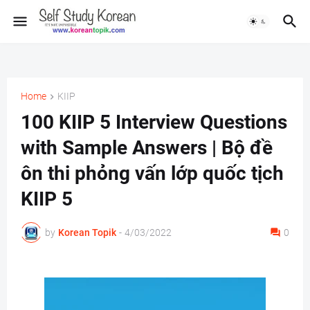
Home
KIIP
100 KIIP 5 Interview Questions
with Sample Answers | Bộ đề
ôn thi phỏng vấn lớp quốc tịch
KIIP 5
by
Korean Topik
-
4/03/2022
0