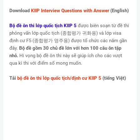
Download
KIIP Interview Questions with Answer
(English)
Bộ đề ôn thi lớp quốc tịch KIIP 5
được biên soạn từ đề thi
phỏng vấn lớp quốc tịch (종합평가 귀화용) và lớp visa
định cư F5 (종합평가 영주용) được tổ chức các năm gần
đây.
Bộ đề gồm 30 chủ đề lớn với hơn 100 câu ôn tập
nhỏ.
Hi vọng bộ đề ôn thi này sẽ giúp ích cho các vượt
qua kì thi với điểm số mong muốn.
Tải
bộ đề ôn thi lớp quốc tịch/định cư KIIP 5
(tiếng Việt)