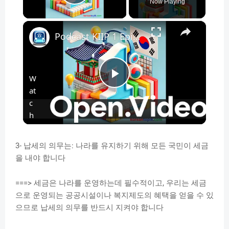
Play Video
Now Playing
×
Podcast KIIP 1 Episode 1–Essential Words and Phrases about Country and Occupation
W
P
at
c
l
h
o
n
a
3- 납세의 의무는: 나라를 유지하기 위해 모든 국민이 세금
을 내야 합니다
y
===> 세금은 나라를 운영하는데 필수적이고, 우리는 세금
으로 운영되는 공공시설이나 복지제도의 혜택을 얻을 수 있
V
으므로 납세의 의무를 반드시 지켜야 합니다