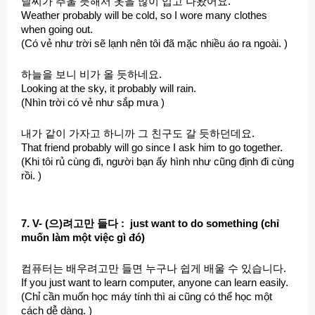
날씨가 추울 듯해서 옷을 많이 입고 나왔어요.
Weather probably will be cold, so I wore many clothes
when going out.
(Có vẻ như trời sẽ lạnh nên tôi đã mặc nhiều áo ra ngoài. )
하늘을 보니 비가 올 듯하네요.
Looking at the sky, it probably will rain.
(Nhìn trời có vẻ như sắp mưa )
내가 같이 가자고 하니까 그 친구도 갈 듯하던데요.
That friend probably will go since I ask him to go together.
(Khi tôi rủ cùng đi, người bạn ấy hình như cũng định đi cùng
rồi. )
7. V- (으)려고만 들다 : just want to do something (chỉ
muốn làm một việc gì đó)
컴퓨터는 배우려고만 들면 누구나 쉽게 배울 수 있습니다.
If you just want to learn computer, anyone can learn easily.
(Chỉ cần muốn học máy tính thì ai cũng có thể học một
cách dễ dàng. )