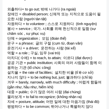
외출하다= to go out; 밖에 나가다 (ra ngoài)
장애인 = disabled person; 신체적 또는 지적으로 도움이 필
요한 사람 (người tàn tật)
자원하다 = to volunteer ; 스스로 지원하다 (tình nguyện)
봉사 = service ; 국가. 사회를 위해 헌신적으로 일함 (sự
chăm sóc , sự phục vụ)
단체 = organization ; 모임 (đoàn thể)
문구 = a phrase; 글의 구절 (cụm từ, đoạn văn)
운전기사 = a driver; 운전하는 사람 (tài xế)
역할 = a role ; 구실, 임무 (vai trò)
마치다( 수에) = to reach, to attain; 이르다 (đạt được)
공공 기관 = public institution; 사회의 여러 사람들이 함께 이
용하는 기관 (tổ chức công)
설치율 = the rate of facilities; 설치한 비율 (tỉ lệ cơ sở)
지나지 않다 = to be nothing but, just; 불과하다 (chỉ là)
겨우 = barely, narrowly, with much difficulty ; 어렵게 함들여
(gần như, hầu như, hiếm khi)
대중 = public; 수가 많은 여러 사람 (đại chúng)
몰라보개 = to fail to recognize; (không nhận ra)
자세 = posture, attitude; 어떤 일에 대한 마음가짐 (thái độ)
평범하다 = to be common; 뛰어나거나 특별하지 않다