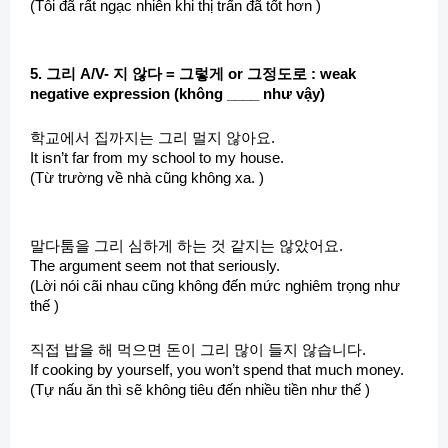
(Tôi đã rất ngạc nhiên khi thị trấn đã tốt hơn )
5. 그리 A/V- 지 않다 = 그렇게 or 그정도로 : weak
negative expression (không ____ như vậy)
학교에서 집까지는 그리 멀지 않아요.
It isn’t far from my school to my house.
(Từ trường về nhà cũng không xa. )
말다툼을 그리 심하게 하는 것 같지는 않았어요.
The argument seem not that seriously.
(Lời nói cãi nhau cũng không đến mức nghiêm trọng như
thế )
직접 밥을 해 먹으면 돈이 그리 많이 들지 않습니다.
If cooking by yourself, you won’t spend that much money.
(Tự nấu ăn thì sẽ không tiêu đến nhiều tiền như thế )