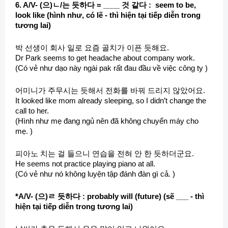
6. A/V- (으)ㄴ/는 듯하다 = ____ 것 같다 : seem to be,
look like (hình như, có lẽ - thì hiện tại tiếp diễn trong
tương lai)
박 선생이 회사 일로 요즘 골치가 이픈 듯해요.
Dr Park seems to get headache about company work.
(Có vẻ như dạo này ngài pak rất đau đầu về việc công ty )
어미니가 주무시는 듯해서 전화를 바꿔 드리지 않았어요.
It looked like mom already sleeping, so I didn’t change the
call to her.
(Hình như mẹ đang ngủ nên đã không chuyển máy cho
mẹ. )
피아노 치는 걸 들으니 연습을 전혀 안 한 듯하더군요.
He seems not practice playing piano at all.
(Có vẻ như nó không luyện tập đánh đàn gì cả. )
*A/V- (으)ㄹ 듯하다 : probably will (future) (sẽ ___ - thì
hiện tại tiếp diễn trong tương lai)