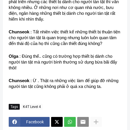
phát triển nhưng các thiết bị dành cho người tàn tật thì vẫn
không nhiều. Ở những nơi như cơ quan nhà nước, bưu
điện, ngân hàng những thiết bị dành cho người tàn tật rất
hiếm khi nhìn thấy.
Chunseok
: Tất nhiên việc thiết kế những thiết bị thuận tiện
cho người tàn tật là quan trọng nhưng luôn luôn quan tâm
đến thái độ của họ thì cũng cần thiết đúng không?
Olga
: Đúng thế.. cũng có trường hợp thiết bị dành cho
người tàn tật mà người bình thường sử dụng bừa bãi đấy
thôi!
Chunseok
: Ừ . Thật ra những việc làm để giúp đỡ những
người tàn tật cũng không phải ở quá xa chúng ta.
Tags
K4T Level 4
Facebook