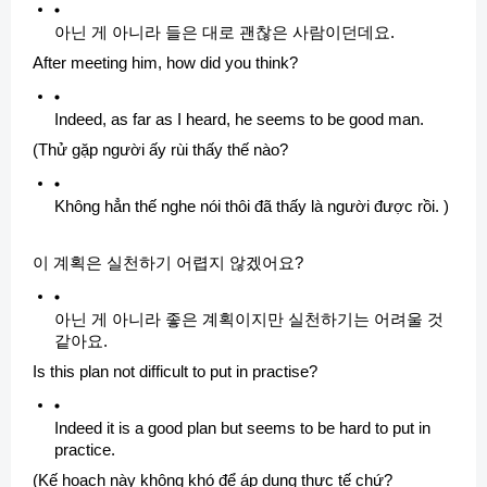
아닌 게 아니라 들은 대로 괜찮은 사람이던데요.
After meeting him, how did you think?
Indeed, as far as I heard, he seems to be good man.
(Thử gặp người ấy rùi thấy thế nào?
Không hẳn thế nghe nói thôi đã thấy là người được rồi. )
이 계획은 실천하기 어렵지 않겠어요?
아닌 게 아니라 좋은 계획이지만 실천하기는 어려울 것
같아요.
Is this plan not difficult to put in practise?
Indeed it is a good plan but seems to be hard to put in
practice.
(Kế hoạch này không khó để áp dụng thực tế chứ?