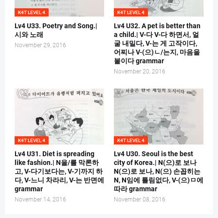
K4T LEVEL 4
K4T LEVEL 4
Lv4 U33. Poetry and Song.|
Lv4 U32. A pet is better than
시와 노래
a child.| V-다 V-다 하면서, 얼
굴 내밀다, V-는 게 고작이다,
November 29, 2016
어찌나 V-(으)ㄴ/는지, 마음을
붙이다 grammar
November 20, 2016
K4T LEVEL 4
K4T LEVEL 4
Lv4 U31. Diet is spreading
Lv4 U30. Seoul is the best
like fashion.| N을/를 막론하
city of Korea.| N(으)로 보나
고, V-다기보다는, V-기까지 하
N(으)로 보나, N(으) 손꼽히는
다, V-느니 차라리, V-는 반면에
N, N임에 틀림없다, V-(으)ㅁ에
grammar
따라 grammar
November 14, 2016
November 08, 2016