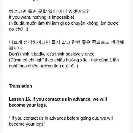
하려고만 들면 못할 일이 어디 있겠어요?
If you want, nothing is impossible!
(Nếu đã muốn làm thì làm gì có chuyện không làm được
cơ chứ !!)
나쁘게 생각하려고만 들지 말고 한번 좋은 쪽으로도 생각해
봅시다.
Don’t think it badly, let’s think positively once.
(Đừng có chỉ nghĩ theo chiều hướng xấu - thử cùng 1 lần
nghĩ theo chiều hướng tích cực đi. )
Translation
Lesson 16. If you contact us in advance, we will
become your legs.
“ If you contact us in advance before going out, we will
become your legs”