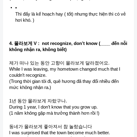
Thì đấy là kế hoạch hay ( tốt) nhưng thực hiện thì có vẻ
hơi khó. )
4. 몰라보게 V : not recognize, don’t know (____ đến nỗi
không nhận ra, không biết)
제가 떠나 있는 동안 고향이 몰라보게 달라졌어요.
While I was leaving, my hometown changed much that I
couldn’t recognize.
(Trong thời gian tôi đi, quê hương đã thay đổi nhiều đến
mức không nhận ra.)
1년 동안 몰라보게 자랐구나.
During 1 year, I don’t know that you grow up.
(1 năm không gặp mà trưởng thành hơn rồi !)
동네가 몰라보게 좋아져서 참 놀랐습니다
I was surprised that the town become much better.