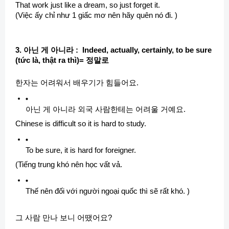
That work just like a dream, so just forget it.
(Việc ấy chỉ như 1 giấc mơ nên hãy quên nó đi. )
3. 아닌 게 아니라 : Indeed, actually, certainly, to be sure
(tức là, thật ra thì)= 정말로
한자는 어려워서 배우기가 힘들어요.
아닌 게 아니라 외국 사람한테는 어려울 거예요.
Chinese is difficult so it is hard to study.
To be sure, it is hard for foreigner.
(Tiếng trung khó nên học vất vả.
Thế nên đối với người ngoại quốc thì sẽ rất khó. )
그 사람 만나 보니 어땠어요?