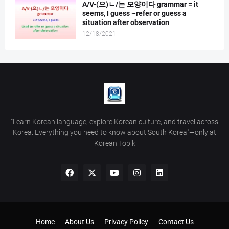
A/V-(으)ㄴ/는 모양이다 grammar = it
seems, I guess ~refer or guess a
situation after observation
12/18/2021
"Learn Korean language, explore Korean culture, and travel across
Korea. Everything you need to know about South Korea"—only at
Korean Topik
Home
About Us
Privacy Policy
Contact Us