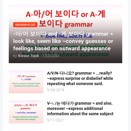
GRAMMAR LV2
-아/어 보이다 and -게 보이다 grammar =
look like, seem like ~convey guesses or
feelings based on outward appearance
by
Korean Topik
-
7/23/2024
A/V/N-다니요? grammar = ...really?
~express surprise or disbelief while
repeating what someone said.
9/29/2019
V-ㄴ/는 데다가 grammar = and also,
moreover ~express additional
information about the same subject
5/17/2021