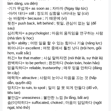
làm dáng, ưa diện)
-기가 무섭게= as soon as ; 자마자 (Ngay lập tức)
-아/어 대다= still ; 정도의 심함을 나타내는 말 (cứ)
-는 바람에= because ; 기 때문에 (vì)
뒷전= push back, left behind ; 뒷일, 관심이 없는 일 (để
sau)
심리학자= a psychologist ; 마음의 움직임을 연구하는 사람
(nhà tâm lý học)
능력= ability ; 어떤 일을 할 수 있는 힘이나 기술 (năng lực)
뛰어나다= excellent ; 여럿 중에서 훨씬 낫다 (trội hơn, giỏi
hơn, xuất sắc)
하긴= for that matter ; 사실 말하자면 (nói thật là, sự thật là)
완벽하다= to be perfect ; 완전하다 (hoàn toàn, hoàn hảo)
믿을직하다= reliable, trustworthy ; 매우 믿을 만하다 (đáng
tin cậy)
매력적= attractive ; 사람의 눈이나 마음을 끄는 것 (hấp
dẫn, quyến dũ)
망치다= to ruin, to spoil ; 일이 잘 못 되게 만들다 (đổ vỡ,
tiêu tan)
불안감= uneasiness ; 불안한 느낌 (lo lắng, bất an)
숨(이)막히다= suffocated, choked ; 마음이 답답하다 (ngột
ngạt, khó thở)