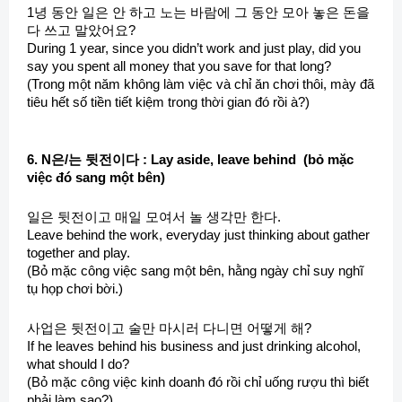
1녕 동안 일은 안 하고 노는 바람에 그 동안 모아 놓은 돈을
다 쓰고 말았어요?
During 1 year, since you didn’t work and just play, did you
say you spent all money that you save for that long?
(Trong một năm không làm việc và chỉ ăn chơi thôi, mày đã
tiêu hết số tiền tiết kiệm trong thời gian đó rồi à?)
6. N은/는 뒷전이다 : Lay aside, leave behind (bỏ mặc
việc đó sang một bên)
일은 뒷전이고 매일 모여서 놀 생각만 한다.
Leave behind the work, everyday just thinking about gather
together and play.
(Bỏ mặc công việc sang một bên, hằng ngày chỉ suy nghĩ
tụ họp chơi bời.)
사업은 뒷전이고 술만 마시러 다니면 어떻게 해?
If he leaves behind his business and just drinking alcohol,
what should I do?
(Bỏ mặc công việc kinh doanh đó rồi chỉ uống rượu thì biết
phải làm sao?)