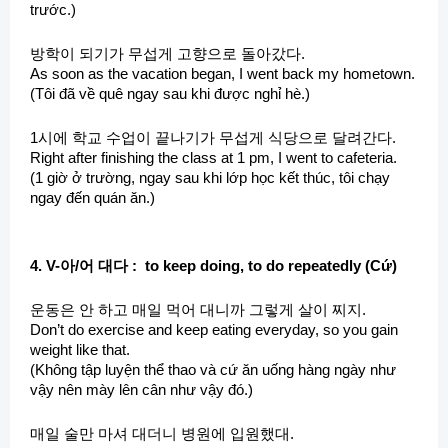
trước.)
방학이 되기가 무섭게 고향으로 돌아갔다.
As soon as the vacation began, I went back my hometown.
(Tôi đã về quê ngay sau khi được nghỉ hè.)
1시에 학교 수업이 끝나기가 무섭게 식당으로 달려간다.
Right after finishing the class at 1 pm, I went to cafeteria.
(1 giờ ở trường, ngay sau khi lớp học kết thúc, tôi chạy
ngay đến quán ăn.)
4. V-아/어 대다 : to keep doing, to do repeatedly (Cứ)
운동은 안 하고 매일 먹어 대니까 그렇게 살이 찌지.
Don’t do exercise and keep eating everyday, so you gain
weight like that.
(Không tập luyện thể thao và cứ ăn uống hàng ngày như
vậy nên mày lên cân như vậy đó.)
매일 술만 마셔 대더니 병원에 입원했대.