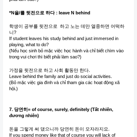
*N을/를 뒷전으로 하다 : leave N behind
학생이 공부를 뒷전으로 하고 노는 데만 열중하면 어떡하
니?
If student leaves his study behind and just immersed in
playing, what to do?
(Nếu học sinh bỏ mặc việc học hành và chỉ biết chìm vào
trong vui chơi thì biết phải làm sao?)
가정을 뒷전으로 하고 사회 활동만 한다.
Leave behind the family and just do social activities.
(Bỏ mặc việc gia đình và chỉ tham gia các hoạt động xã
hội.)
7. 당연히= of course, surely, definitely (Tất nhiên,
đương nhiên)
돈을 그렇게 써 댔으니까 당연히 돈이 모자라지요.
If you spend money like that of course you will lack of