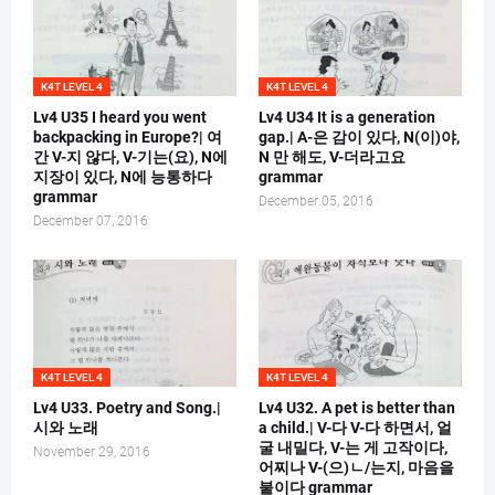
K4T LEVEL 4
K4T LEVEL 4
Lv4 U35 I heard you went
Lv4 U34 It is a generation
backpacking in Europe?| 여
gap.| A-은 감이 있다, N(이)야,
간 V-지 않다, V-기는(요), N에
N 만 해도, V-더라고요
지장이 있다, N에 능통하다
grammar
grammar
December 05, 2016
December 07, 2016
K4T LEVEL 4
K4T LEVEL 4
Lv4 U33. Poetry and Song.|
Lv4 U32. A pet is better than
시와 노래
a child.| V-다 V-다 하면서, 얼
굴 내밀다, V-는 게 고작이다,
November 29, 2016
어찌나 V-(으)ㄴ/는지, 마음을
붙이다 grammar