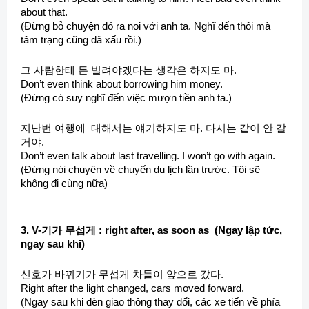
about that.
(Đừng bỏ chuyện đó ra noi với anh ta. Nghĩ đến thôi mà
tâm trạng cũng đã xấu rồi.)
그 사람한테 돈 빌려야겠다는 생각은 하지도 마.
Don’t even think about borrowing him money.
(Đừng có suy nghĩ đến việc mượn tiền anh ta.)
지난번 여행에 대해서는 얘기하지도 마. 다시는 같이 안 갈
거야.
Don’t even talk about last travelling. I won’t go with again.
(Đừng nói chuyên về chuyến du lịch lần trước. Tôi sẽ
không đi cùng nữa)
3. V-기가 무섭게 : right after, as soon as (Ngay lập tức,
ngay sau khi)
신호가 바뀌기가 무섭게 차들이 앞으로 갔다.
Right after the light changed, cars moved forward.
(Ngay sau khi đèn giao thông thay đổi, các xe tiến về phía