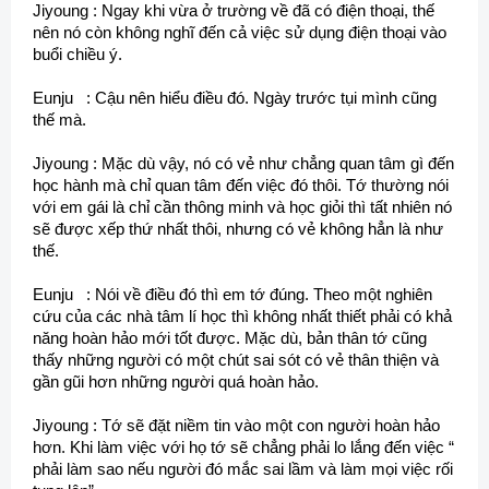
Jiyoung : Ngay khi vừa ở trường về đã có điện thoại, thế
nên nó còn không nghĩ đến cả việc sử dụng điện thoại vào
buổi chiều ý.
Eunju : Cậu nên hiểu điều đó. Ngày trước tụi mình cũng
thế mà.
Jiyoung : Mặc dù vậy, nó có vẻ như chẳng quan tâm gì đến
học hành mà chỉ quan tâm đến việc đó thôi. Tớ thường nói
với em gái là chỉ cần thông minh và học giỏi thì tất nhiên nó
sẽ được xếp thứ nhất thôi, nhưng có vẻ không hẳn là như
thế.
Eunju : Nói về điều đó thì em tớ đúng. Theo một nghiên
cứu của các nhà tâm lí học thì không nhất thiết phải có khả
năng hoàn hảo mới tốt được. Mặc dù, bản thân tớ cũng
thấy những người có một chút sai sót có vẻ thân thiện và
gần gũi hơn những người quá hoàn hảo.
Jiyoung : Tớ sẽ đặt niềm tin vào một con người hoàn hảo
hơn. Khi làm việc với họ tớ sẽ chẳng phải lo lắng đến việc “
phải làm sao nếu người đó mắc sai lầm và làm mọi việc rối