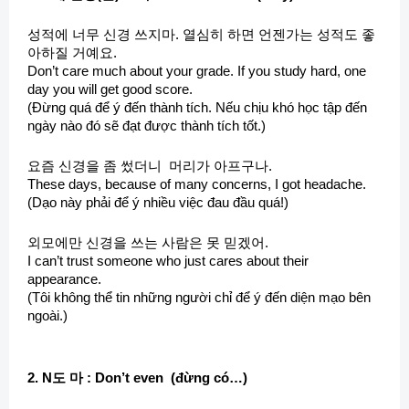
성적에 너무 신경 쓰지마. 열심히 하면 언젠가는 성적도 좋
아하질 거예요.
Don’t care much about your grade. If you study hard, one
day you will get good score.
(Đừng quá để ý đến thành tích. Nếu chịu khó học tập đến
ngày nào đó sẽ đạt được thành tích tốt.)
요즘 신경을 좀 썼더니 머리가 아프구나.
These days, because of many concerns, I got headache.
(Dạo này phải để ý nhiều việc đau đầu quá!)
외모에만 신경을 쓰는 사람은 못 믿겠어.
I can’t trust someone who just cares about their
appearance.
(Tôi không thể tin những người chỉ để ý đến diện mạo bên
ngoài.)
2. N도 마 : Don’t even (đừng có…)