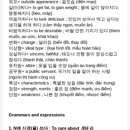
외모= outside appearance ; 겉모습 (diện mạo)
살(이)찌다= to get fat, to gain weight ; 몸에 살이 많아지다,
뚱뚱해지다 (béo, mập)
먹음직하다= to look delicious ; 맛있어 보여서 먹고 싶다는
생각을 하게 하다 (cảm thấy ngon, muốn ăn)
바람직하다= to be desirable ; 바랄 만한 가치가 있다 (thèm
muốn, ao ước, khát khao)
변화= change ; 달라짐 (biến đổi, thay đổi)
이상형= ideal type ; (loại hình tốt, mẫu hoàn hảo)
성실하다= sincere, faithful ; 태도나 언행 등이 정성스럽고
참되다 (thành thật, chân thành)
옷차림= attire ; 옷을 입을 모양 (quần áo trang điểm)
공무원= a public servant; 국가의 일을 맡아 하는 사람
(người thi hành công vụ)
특성= characteristics ; 특별한 성질 (đặc tính, đặc trưng)
장점= strength, merits ; 좋은 점 (điểm mạnh, ưu điểm)
단점= weakness ; 나쁜 점 (khuyết điểm, nhược điểm)
Grammars and expressions
1. N에 신경(을) 쓰다 : To care about (Để ý)