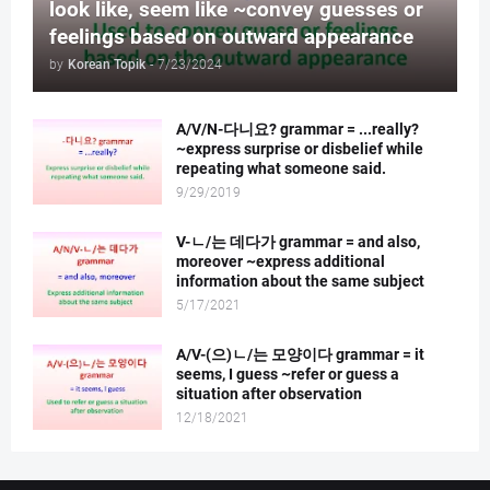
look like, seem like ~convey guesses or
feelings based on outward appearance
by
Korean Topik
-
7/23/2024
A/V/N-다니요? grammar = ...really?
~express surprise or disbelief while
repeating what someone said.
9/29/2019
V-ㄴ/는 데다가 grammar = and also,
moreover ~express additional
information about the same subject
5/17/2021
A/V-(으)ㄴ/는 모양이다 grammar = it
seems, I guess ~refer or guess a
situation after observation
12/18/2021