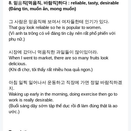
8. 믿
음
직[먹음직, 바람직]하다 : reliable, tasty, desirable
(Đáng tin, muốn ăn, mong muốn)
그 사람은 믿음직해 보여서 여자들한테 인기가 있다.
That guy look reliable so he is popular to women.
(Vì anh ta trông có vẻ đáng tin cậy nên rất phổ phiến với
phụ nữ.)
시장에 갔더니 먹음직한 과일들이 많이있더라.
When I went to market, there are so many fruits look
delicious.
(Khi đi chợ, tôi thấy rất nhiều hoa quả ngon.)
아침 일찍 일어나서 운동하고 직장에 가면 정말 바람직하겠
지.
Waking up early in the morning, doing exercise then go to
work is really desirable.
(Buổi sáng dậy sớm tập thể dục rồi đi làm đúng thật là ao
ước.)