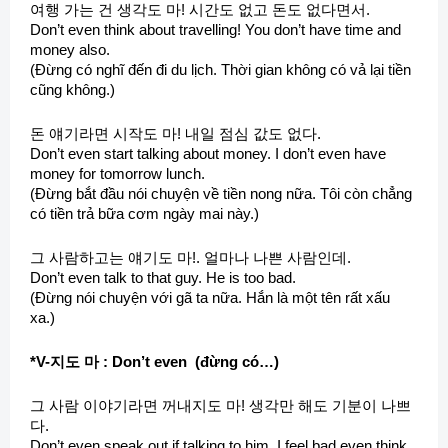
여행 가는 건 생각도 마! 시간도 없고 돈도 없다면서.
Don’t even think about travelling! You don’t have time and
money also.
(Đừng có nghĩ đến đi du lịch. Thời gian không có vả lại tiền
cũng không.)
돈 얘기라면 시작도 마! 내일 점심 값도 없다.
Don’t even start talking about money. I don’t even have
money for tomorrow lunch.
(Đừng bắt đầu nói chuyện về tiền nong nữa. Tôi còn chẳng
có tiền trả bữa cơm ngày mai này.)
그 사람하고는 얘기도 마!. 얼마나 나쁜 사람인데.
Don’t even talk to that guy. He is too bad.
(Đừng nói chuyện với gã ta nữa. Hắn là một tên rất xấu
xa.)
*V-지도 마 : Don’t even (đừng có…)
그 사람 이야기라면 꺼내지도 마! 생각만 해도 기분이 나쁘
다.
Don’t even speak out if talking to him. I feel bad even think