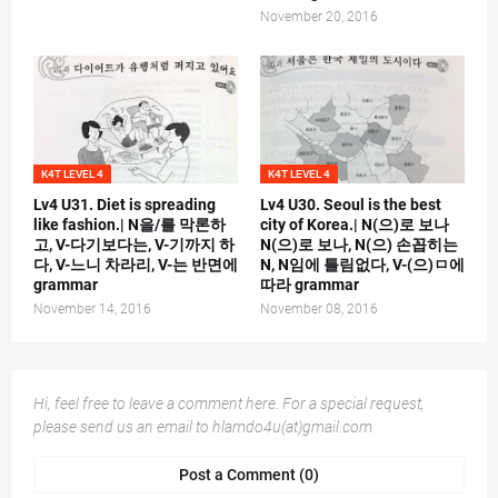
November 20, 2016
K4T LEVEL 4
K4T LEVEL 4
Lv4 U31. Diet is spreading
Lv4 U30. Seoul is the best
like fashion.| N을/를 막론하
city of Korea.| N(으)로 보나
고, V-다기보다는, V-기까지 하
N(으)로 보나, N(으) 손꼽히는
다, V-느니 차라리, V-는 반면에
N, N임에 틀림없다, V-(으)ㅁ에
grammar
따라 grammar
November 14, 2016
November 08, 2016
Hi, feel free to leave a comment here. For a special request,
please send us an email to hlamdo4u(at)gmail.com
Post a Comment (0)