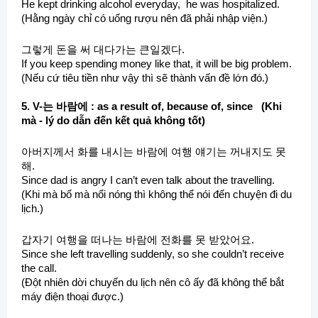
He kept drinking alcohol everyday, he was hospitalized.
(Hằng ngày chỉ có uống rượu nên đã phải nhập viện.)
그렇게 돈을 써 대다가는 큰일겠다.
If you keep spending money like that, it will be big problem.
(Nếu cứ tiêu tiền như vậy thì sẽ thành vấn đề lớn đó.)
5. V-는 바람에 : as a result of, because of, since (Khi
mà - lý do dẫn đến kết quả không tốt)
아버지께서 화를 내시는 바람에 여행 얘기는 꺼내지도 못
해.
Since dad is angry I can’t even talk about the travelling.
(Khi mà bố mà nổi nóng thì không thể nói đến chuyện đi du
lịch.)
갑자기 여행을 떠나는 바람에 전화를 못 받았어요.
Since she left travelling suddenly, so she couldn’t receive
the call.
(Đột nhiên dời chuyến du lịch nên cô ấy đã không thể bắt
máy điện thoại được.)