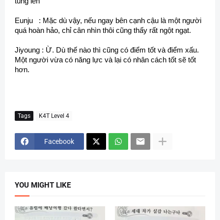
tung lên”
Eunju : Mặc dù vậy, nếu ngay bên cạnh cậu là một người
quá hoàn hảo, chỉ cân nhìn thôi cũng thấy rất ngột ngạt.
Jiyoung : Ừ. Dù thế nào thì cũng có điểm tốt và điểm xấu.
Một người vừa có năng lực và lại có nhân cách tốt sẽ tốt
hơn.
Tags
K4T Level 4
Facebook
YOU MIGHT LIKE