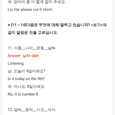
d
여
:
앞머리 좀 더 짧게 잘자 주세요
.
Liu Hai please cut it short.
e
※
[11
～
14]
다음은 무엇에 대해 말하고 있습니까
? <
보기
>
와
o
같이 알맞은 것을 고르십시오
.
11.
이름
__
나이
__
운동
__
날짜
Answer:
날짜
date
Listening:
남
:
오늘이
9
일이에요
?
Is it today on the 9th?
여
:
아니요
, 8
일이에요
.
No, it is number 8.
12.
날씨
__
음악
__
시간
__
식사