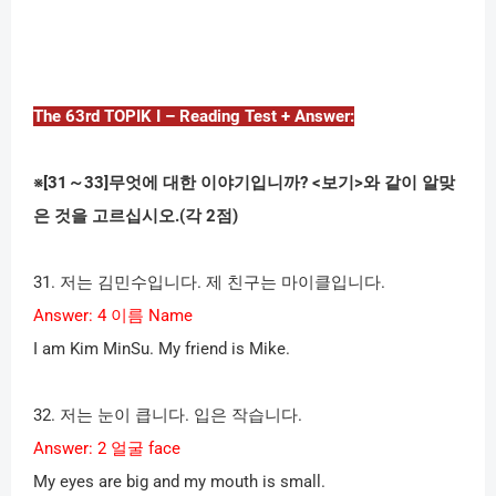
The 63rd TOPIK I – Reading Test + Answer:
※
[31
～
33]
무엇에 대한 이야기입니까
? <
보기
>
와 같이 알맞
은 것을 고르십시오
.(
각
2
점
)
31.
저는 김민수입니다
.
제 친구는 마이클입니다
.
Answer: 4
이름
Name
I am Kim MinSu. My friend is Mike.
32.
저는 눈이 큽니다
.
입은 작습니다
.
Answer: 2
얼굴
face
My eyes are big and my mouth is small.