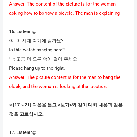
Answer: The content of the picture is for the woman
asking how to borrow a bicycle. The man is explaining.
16. Listening:
여
:
이 시계 여기에 걸까요
?
Is this watch hanging here?
남
:
조금 더 오른 쪽에 걸어 주세요
.
Please hang up to the right.
Answer: The picture content is for the man to hang the
clock, and the woman is looking at the location.
※
[17
～
21]
다음을 듣고
<
보기
>
와 같이 대화 내용과 같은
것을 고르십시오
.
17. Listening: