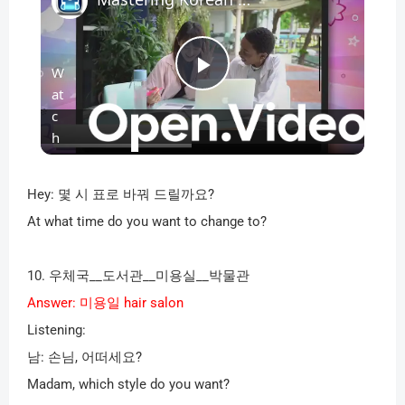
W
P
at
c
l
h
o
n
a
Hey:
몇 시 표로 바꿔 드릴까요
?
At what time do you want to change to?
y
10.
우체국
__
도서관
__
미용실
__
박물관
V
Answer:
미용일
hair salon
Listening:
i
남
:
손님
,
어떠세요
?
Madam, which style do you want?