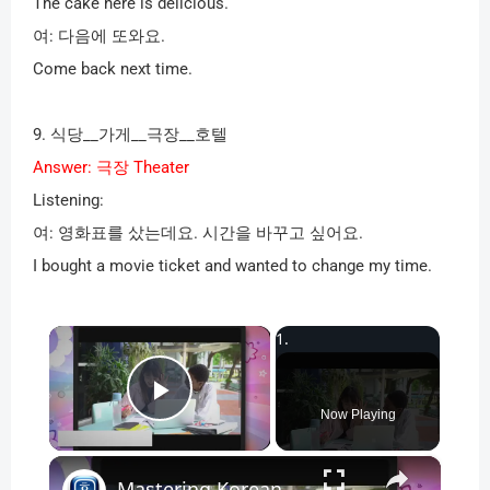
The cake here is delicious.
여
:
다음에 또와요
.
Come back next time.
9.
식당
__
가게
__
극장
__
호텔
Answer:
극장
Theater
Listening:
여
:
영화표를 샀는데요
.
시간을 바꾸고 싶어요
.
I bought a movie ticket and wanted to change my time.
×
Play Video
Now Playing
×
Mastering Korean for Work_ Free EPS TOPIK Resources in 9 Languages