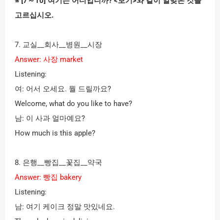
※
[7
～
10]
여기는 어디입니까
? <
보기
>
와 같이 알맞은 것을
고르십시오
.
7.
교실
__
회사
__
병원
__
시장
Answer:
사장
market
Listening:
여
:
어서 오세요
.
뭘 드릴까요
?
Welcome, what do you like to have?
남
:
이 사과 얼마예요
?
How much is this apple?
8.
은행
__
빵집
__
꽃집
__
약국
Answer:
빵집
bakery
Listening:
남
:
여기 케이크 정말 맛있네요
.