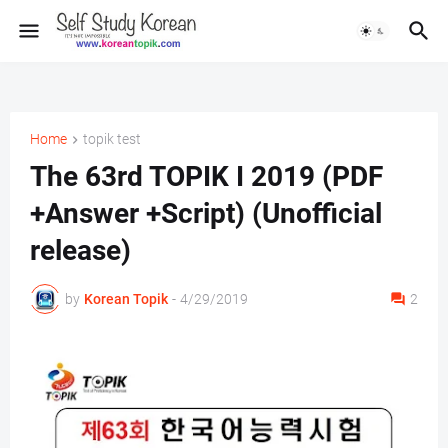
Home
topik test
The 63rd TOPIK I 2019 (PDF
+Answer +Script) (Unofficial
release)
by
Korean Topik
-
4/29/2019
2