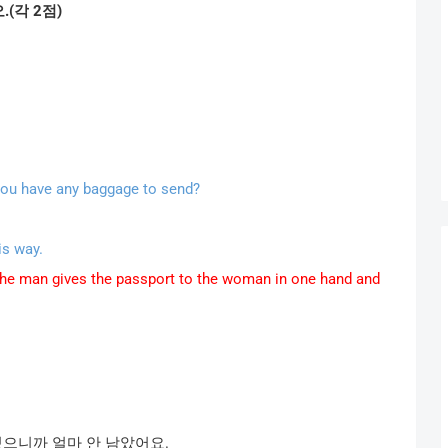
오
.(
각
2
점
)
you have any baggage to send?
is way.
The man gives the passport to the woman in one hand and
있으니까
얼마
안
남았어요
.