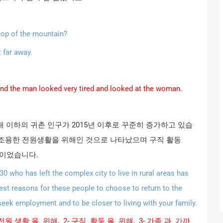
e top of the mountain?
 far away.
nd the man looked very tired and looked at the woman.
대
이하의
귀촌
인구가
2015
년
이후로
꾸준히
증가하고
있습
조용한
전원생활을
위해인
것으로
나타났으며
구직
활동
이었습니다
.
30 who has left the complex city to live in rural areas has
est reasons for these people to choose to return to the
to seek employment and to be closer to living with your family.
전원
생활
을
위해
,
2-
구직
활둥
을
위해
,
3-
가족
과
가까