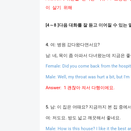
이
살기
위해
[4
～
8 ]
다음
대화를
잘
듣고
이어질
수
있는
4.
여
:
병원
갔다왔다면서요
?
남
:
네
,
목이
좀
아파서
다녀왔는데
지금은
좋
Female: Did you come back from the hospit
Male: Well, my throat was hurt a bit, but I'm
Answer: 1
괜찮아 져서
다행이에요.
5.
남
:
이
집은
어때요
?
지금까지
본
집
중에
여
:
저도요
.
방도
넓고
깨끗해서
좋네요
.
Male: How is this house? I like it the best 