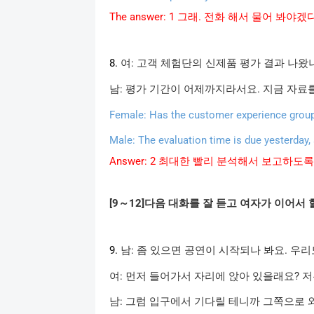
The answer: 1
그래.
전화
해서
물어
봐야겠
8.
여
:
고객
체험단의
신제품
평가
결과
나왔
남
:
평가
기간이
어제까지라서요
.
지금
자료
Female: Has the customer experience group
Male: The evaluation time is due yesterday, 
Answer: 2
최대한
빨리
분석해서
보고하도록
[9
～
12]
다음
대화를
잘
듣고
여자가
이어서
9.
남
:
좀
있으면
공연이
시작되나
봐요
.
우리
여
:
먼저
들어가서
자리에
앉아
있을래요
?
저
남
:
그럼
입구에서
기다릴
테니까
그쪽으로