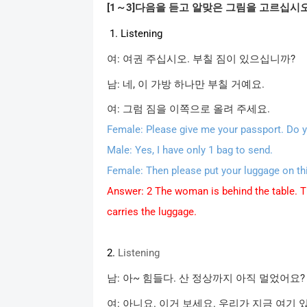
[1
～
3]
다음을
듣고
알맞은
그림을
고르십시
1. Listening
여
:
여권
주십시오
.
부칠
짐이
있으십니까
?
남
:
네
,
이
가방
하나만
부칠
거예요
.
여
:
그럼
짐을
이쪽으로
올려
주세요
.
Female: Please give me your passport. Do 
Male: Yes, I have only 1 bag to send.
Female: Then please put your luggage on th
Answer: 2 The woman is behind the table. 
carries the luggage.
2.
Listening
남
:
아
~
힘들다
.
산
정상까지
아직
멀었어요
?
여
:
아니요
.
이거
보세요
.
우리가
지금
여기