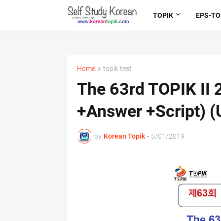
TOPIK
EPS-TO
Home
topik test
The 63rd TOPIK II 
+Answer +Script) (U
by
Korean Topik
-
5/01/2019