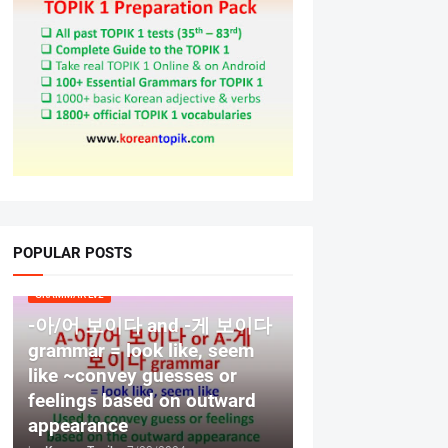
POPULAR POSTS
GRAMMAR LV2
-아/어 보이다 and -게 보이다
grammar = look like, seem
like ~convey guesses or
feelings based on outward
appearance