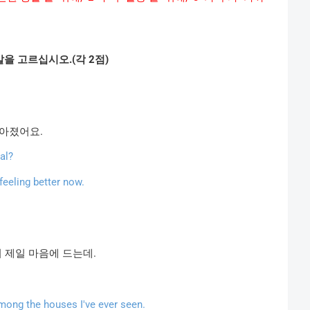
말을
고르십시오
.(
각
2
점
)
아졌어요
.
al?
 feeling better now.
서
제일
마음에
드는데
.
among the houses I've ever seen.