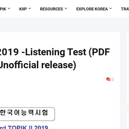
PIK
KIIP
RESOURCES
EXPLORE KOREA
TRA
2019 -Listening Test (PDF
nofficial release)
0