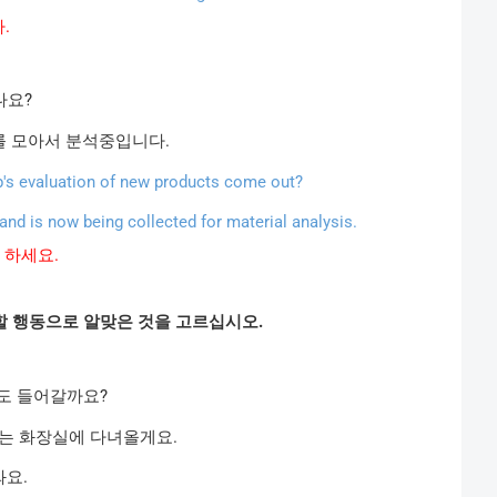
다
.
나요
?
를
모아서
분석중입니다
.
's evaluation of new products come out?
and is now being collected for material analysis.
하세요
.
할
행동으로
알맞은
것을
고르십시오
.
도
들어갈까요
?
는
화장실에
다녀올게요
.
와요
.