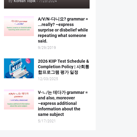
by
Korean Topik
-
7/23/2024
A/V/N-다니요? grammar =
...really? ~express
surprise or disbelief while
repeating what someone
said.
9/29/2019
2026 KIIP Test Schedule &
Completion Policy | 사회통
합프로그램 평가 일정
12/03/2025
V-ㄴ/는 데다가 grammar =
and also, moreover
~express additional
information about the
same subject
5/17/2021