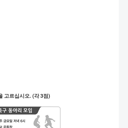
을
고르십시오
. (
각
3
점
)