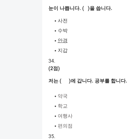
눈이
나쁩니다
. ( )
을
씁니다
.
사전
수박
안경
지갑
34.
(2
점
)
저는
( )
에
갑니다
.
공부를
합니다
.
약국
학교
여행사
편의점
35.