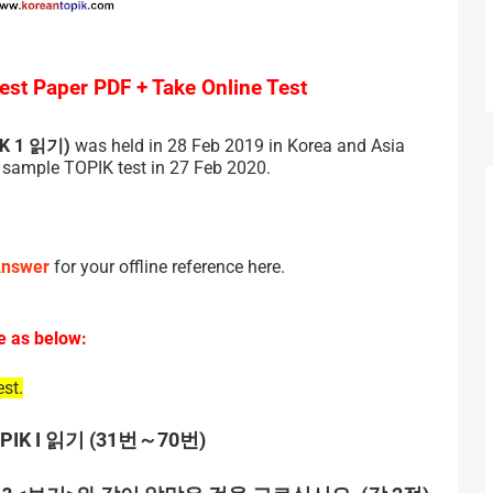
st Paper PDF + Take Online Test
K 1
읽기
)
was held in 28 Feb 2019 in Korea and Asia
a sample TOPIK test in 27 Feb 2020.
Answer
for your offline reference here.
e as below:
st.
PIK I
읽기
(31
번～
70
번
)