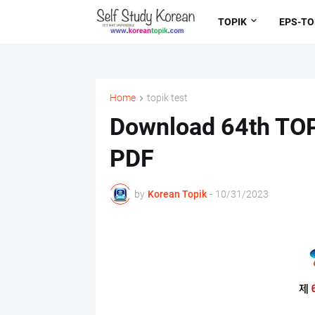
TOPIK
EPS-TO
Home
topik test
Download 64th TOP
PDF
by
Korean Topik
-
10/31/2023