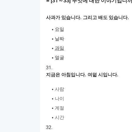
※
[31
～
33]
무엇에
대한
이야기입니
사과가
있습니다
.
그리고
배도
있습니다
.
요일
날짜
과일
얼굴
31.
지금은
아침입니다
.
여덟
시입니다
.
사람
나이
계절
시간
32.