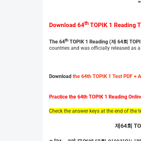
th
Download 64
TOPIK 1 Reading Te
th
The 64
TOPIK 1 Reading (
제
64
회
TOPI
countries and was officially released as 
Download
the 64th TOPIK 1 Test PDF + 
Practice the 64th TOPIK 1 Reading Onlin
Check the answer keys at the end of the te
제
64
회
TO