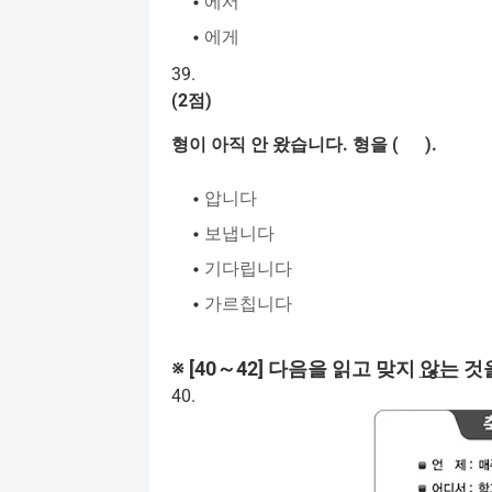
에서
에게
39.
(2
점
)
형이
아직
안
왔습니다
.
형을
( ).
압니다
보냅니다
기다립니다
가르칩니다
※
[40
～
42]
다음을
읽고
맞지
않는
것
40.