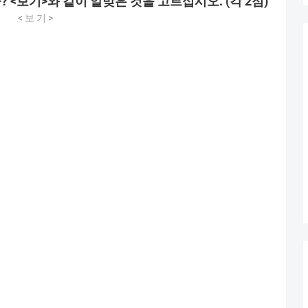
까
? <
보기
>
와
같이
알맞은
것을
고르십시오
. (
각
2
점
)
<
보
기
>