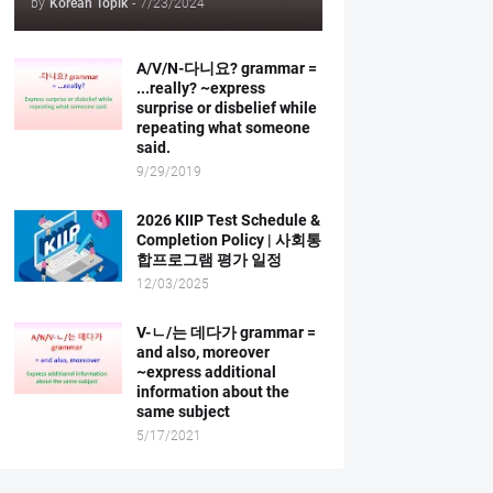
by
Korean Topik
-
7/23/2024
A/V/N-다니요? grammar =
...really? ~express
surprise or disbelief while
repeating what someone
said.
9/29/2019
2026 KIIP Test Schedule &
Completion Policy | 사회통
합프로그램 평가 일정
12/03/2025
V-ㄴ/는 데다가 grammar =
and also, moreover
~express additional
information about the
same subject
5/17/2021