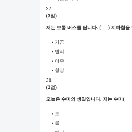
37.
(3
점
)
저는
보통
버스를
탑니다
. ( )
지하철을
가끔
빨리
아주
항상
38.
(3
점
)
오늘은
수미의
생일입니다
.
저는
수미
( 
도
를