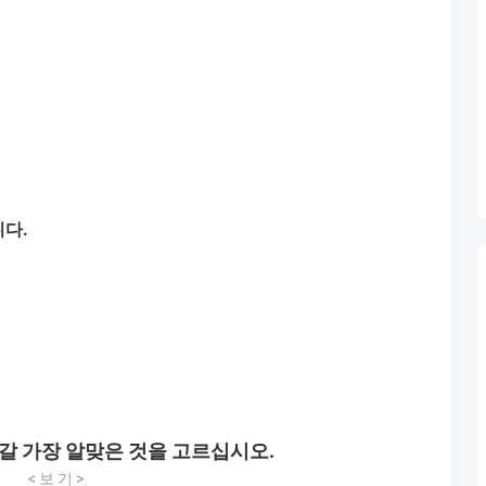
니다
.
갈
가장
알맞은
것을
고르십시오
.
<
보
기
>