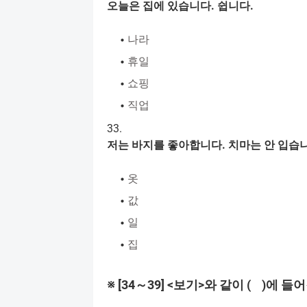
오늘은
집에
있습니다
.
쉽니다
.
나라
휴일
쇼핑
직업
33.
저는
바지를
좋아합니다
.
치마는
안
입습
옷
값
일
집
※
[34
～
39] <
보기
>
와
같이
( )
에
들어