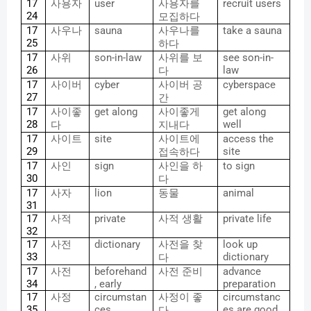
17
사용자
user
사용자를
recruit users
24
모집하다
17
사우나
sauna
사우나를
take a sauna
25
하다
17
사위
son-in-law
사위를
보
see son-in-
26
law
다
17
사이버
cyber
사이버
공
cyberspace
27
간
17
사이좋
get along
사이좋게
get along
28
well
다
지내다
17
사이트
site
사이트에
access the
29
site
접속하다
17
사인
sign
사인을
하
to sign
30
다
17
사자
lion
동물
animal
31
17
사적
private
사적
생활
private life
32
17
사전
dictionary
사전을
찾
look up
33
dictionary
다
17
사전
beforehand
사전
준비
advance
34
, early
preparation
17
사정
circumstan
사정이
좋
circumstanc
35
ces
es are good
다