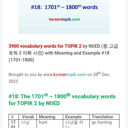
3900 vocabulary words for TOPIK 2
by NIIED (
중
.
고급
토픽
2
어휘
사전
) with Meaning and Example #18
(1701-1800)
th
Brought to you by www.
korean
topik
.
com
on 28
Dec
2023
st
th
#18: The 1701
– 1800
vocabulary words
for TOPIK 2 by NIIED
#
Vocab
Meaning
Example
Translation
17
사냥
hunt
사냥을
하
go hunting
01
다