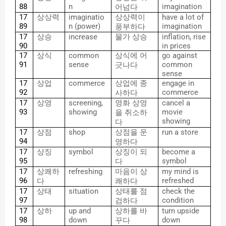
88
n
imagination
어넘다
17
상상력
imaginatio
상상력이
have a lot of
89
n (power)
imagination
풍부하다
17
상승
increase
물가
상승
inflation, rise
90
in prices
17
상식
common
상식에
어
go against
91
sense
common
긋나다
sense
17
상업
commerce
상업에
종
engage in
92
commerce
사하다
17
상영
screening,
영화
상영
cancel a
93
showing
movie
을
취소하
showing
다
17
상점
shop
상점을
운
run a store
94
영하다
17
상징
symbol
상징이
되
become a
95
symbol
다
17
상쾌하
refreshing
마음이
상
my mind is
96
refreshed
다
쾌하다
17
상태
situation
상태를
점
check the
97
condition
검하다
17
상하
up and
상하를
바
turn upside
98
down
down
꾸다