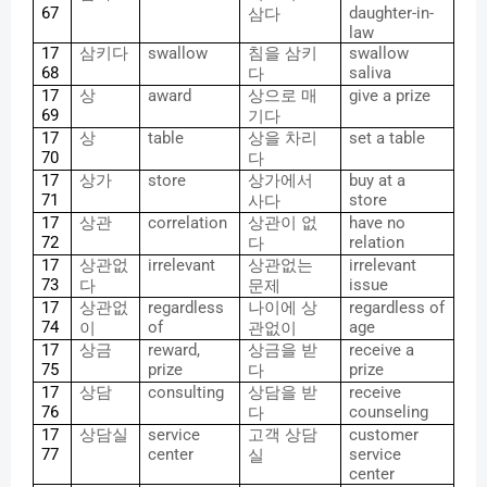
67
daughter-in-
삼다
law
17
삼키다
swallow
침을
삼키
swallow
68
saliva
다
17
상
award
상으로
매
give a prize
69
기다
17
상
table
상을
차리
set a table
70
다
17
상가
store
상가에서
buy at a
71
store
사다
17
상관
correlation
상관이
없
have no
72
relation
다
17
상관없
irrelevant
상관없는
irrelevant
73
issue
다
문제
17
상관없
regardless
나이에
상
regardless of
74
of
age
이
관없이
17
상금
reward,
상금을
받
receive a
75
prize
prize
다
17
상담
consulting
상담을
받
receive
76
counseling
다
17
상담실
service
고객
상담
customer
77
center
service
실
center