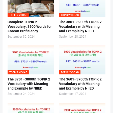
TOPIK 2 VOCAB
TOPIK 2 VOCAB
Complete TOPIK 2
The 3801–3900th TOPIK 2
Vocabulary: 3900 Words for
Vocabulary with Meaning
Korean Proficiency
and Example by NIIED
September 30, 2024
September 28, 2024
TOPIK 2 VOCAB
TOPIK 2 VOCAB
The 3701–3800th TOPIK 2
The 3601–3700th TOPIK 2
Vocabulary with Meaning
Vocabulary with Meaning
and Example by NIIED
and Example by NIIED
September 24, 2024
September 17, 2024