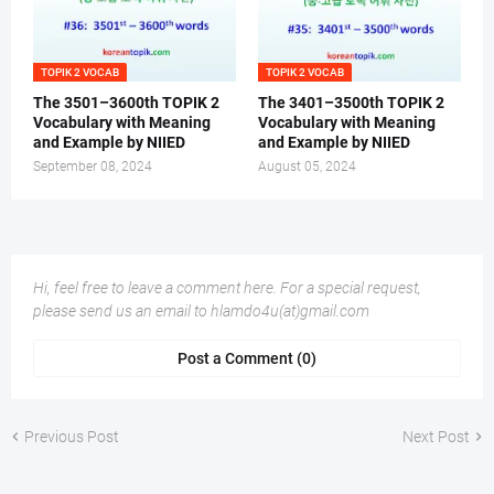
TOPIK 2 VOCAB
TOPIK 2 VOCAB
The 3501–3600th TOPIK 2
The 3401–3500th TOPIK 2
Vocabulary with Meaning
Vocabulary with Meaning
and Example by NIIED
and Example by NIIED
September 08, 2024
August 05, 2024
Hi, feel free to leave a comment here. For a special request,
please send us an email to hlamdo4u(at)gmail.com
Post a Comment (0)
Previous Post
Next Post