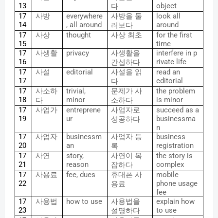
13
object
다
17
사방
everywhere
사방을
둘
look all
14
, all around
around
러보다
17
사상
thought
사상
최초
for the first
15
time
17
사생활
privacy
사생활을
interfere in p
16
rivate life
간섭하다
17
사설
editorial
사설을
읽
read an
17
editorial
다
17
사소하
trivial,
문제가
사
the problem
18
minor
is minor
다
소하다
17
사업가
entreprene
사업자로
succeed as a
19
ur
businessma
성공하다
n
17
사업자
businessm
사업자
등
business
20
an
registration
록
17
사연
story,
사연이
복
the story is
21
reason
complex
잡하다
17
사용료
fee, dues
휴대폰
사
mobile
22
phone usage
용료
fee
17
사용법
how to use
사용법을
explain how
23
to use
설명하다