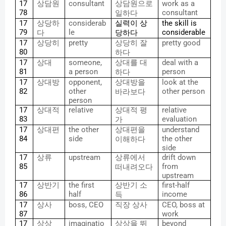
17
상담원
consultant
상담원으로
work as a
78
consultant
일하다
17
상당하
considerab
실력이
상
the skill is
79
le
considerable
다
당하다
17
상당히
pretty
상당히
잘
pretty good
80
하다
17
상대
someone,
상대를
대
deal with a
81
a person
person
하다
17
상대방
opponent,
상대방을
look at the
82
other
other person
바라보다
person
17
상대적
relative
상대적
평
relative
83
evaluation
가
17
상대편
the other
상대편을
understand
84
side
the other
이해하다
side
17
상류
upstream
상류에서
drift down
85
from
떠내려오다
upstream
17
상반기
the first
상반기
소
first-half
86
half
income
득
17
상사
boss, CEO
직장
상사
CEO, boss at
87
work
17
상상
imaginatio
상상을
뛰
beyond