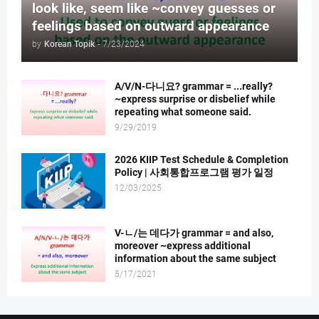
look like, seem like ~convey guesses or
feelings based on outward appearance
by
Korean Topik
-
7/23/2024
A/V/N-다니요? grammar = ...really?
~express surprise or disbelief while
repeating what someone said.
9/29/2019
2026 KIIP Test Schedule & Completion
Policy | 사회통합프로그램 평가 일정
12/03/2025
V-ㄴ/는 데다가 grammar = and also,
moreover ~express additional
information about the same subject
5/17/2021