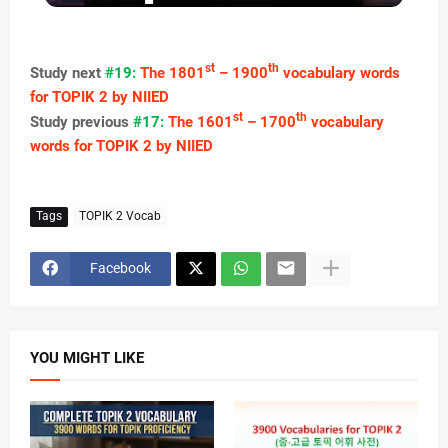
o
n
a
st
th
Study next
#19:
The 1801
– 1900
vocabulary words
for TOPIK 2 by NIIED
y
st
th
Study previous
#17:
The 1601
– 1700
vocabulary
words for TOPIK 2 by NIIED
V
Tags
TOPIK 2 Vocab
i
Facebook
d
e
YOU MIGHT LIKE
o