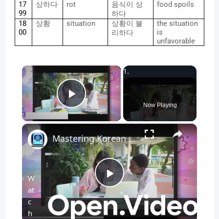
17
상하다
rot
음식이
상
food spoils
99
하다
18
상황
situation
상황이
불
the situation
00
is
리하다
unfavorable
×
Play Video
Now Playing
×
Mastering Korean for Work_ Free EPS TOPIK Resources in 9 Languages
W
P
at
c
l
h