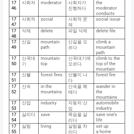
17
사회자
moderator
사회자가
the
46
moderator
진행하다
conducts
17
사회적
social
사회적
문
social issue
47
제
17
삭제
delete
파일
삭제
delete file
48
17
산길
mountain
산길을
오
climb a
49
path
mountain
르다
path
17
산꼭대
mountain
산꼭대기에
climb to the
50
top
top of the
기
오르다
mountain
17
산불
forest fires
산불이
나
forest fire
51
다
17
산속
in the
산속을
헤
wander in
52
mountains
the
매다
mountains
17
산업
industry
자동차
산
automobile
53
industry
업
17
살리다
save
목숨을
살
save one's
54
life
리다
17
살림
living
살림을
차
set up
55
a home
리다