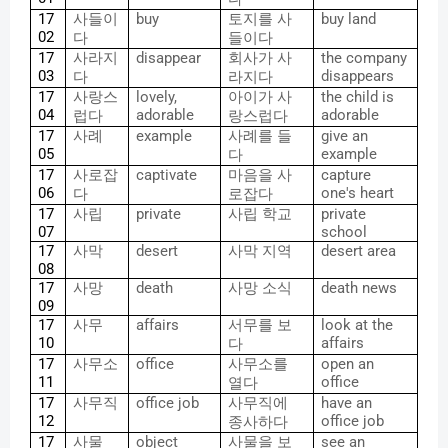
17
사들이
buy
토지를
사
buy land
02
다
들이다
17
사라지
disappear
회사가
사
the company
03
disappears
다
라지다
17
사랑스
lovely,
아이가
사
the child is
04
adorable
adorable
럽다
랑스럽다
17
사례
example
사례를
들
give an
05
example
다
17
사로잡
captivate
마음을
사
capture
06
one's heart
다
로잡다
17
사립
private
사립
학교
private
07
school
17
사막
desert
사막
지역
desert area
08
17
사망
death
사망
소식
death news
09
17
사무
affairs
서무를
보
look at the
10
affairs
다
17
사무소
office
사무소를
open an
11
office
열다
17
사무직
office job
사무직에
have an
12
office job
종사하다
17
사물
object
사물을
보
see an