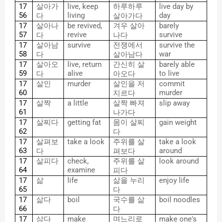
17
살아가
live, keep
하루하루
live day by
56
living
day
다
살아가다
17
살아나
be revived,
겨우
살아
barely
57
revive
survive
다
나다
17
살아남
survive
전쟁에서
survive the
58
war
다
살아남다
17
살아오
live, return
간신히
살
barely able
59
alive
to live
다
아오다
17
살인
murder
살인을
저
commit
60
murder
지르다
17
살짝
a little
살짝
빠져
slip away
61
나가다
17
살찌다
getting fat
몸이
살찌
gain weight
62
다
17
살펴보
take a look
주위를
살
take a look
63
around
다
펴보다
17
살피다
check,
주위를
살
look around
64
examine
피다
17
삶
life
삶을
누리
enjoy life
65
다
17
삶다
boil
국수를
삶
boil noodles
66
다
17
삼다
make
며느리로
make one's