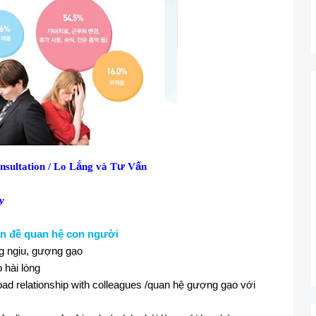
ắ
ư
ấ
nsultation
/ Lo L
ng
và T
V
n
y
ấn đề quan hệ con người
ng ngịu, gượng gạo
o hài lòng
ad relationship with colleagues /quan hệ gượng gạo với