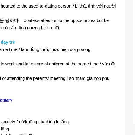
earted to the used-to-dating person / bị thất tình với người
을
당하다
= confess affection to the opposite sex but be
ới có cảm tình nhưng bị từ chối
 dạy trẻ
 same time / làm đồng thời, thực hiện song song
 to work and take care of children at the same time / vừa đi
d of attending the parents’ meeting / sợ tham gia họp phụ
abulary
 anxiety / có/không có/nhiều lo lắng
 lắng