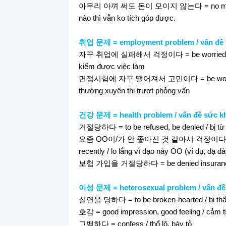
아무리
아껴
써도
돈이
모이지
않는다
= no ma
nào thì vẫn ko tích góp được.
취업
문제
= employment problem / vấn đề 
자꾸
취업에
실패해서
걱정이다
= be worried 
kiếm được việc làm
면접시험에
자꾸
떨어져서
고민이다
= be wor
thường xuyên thi trượt phỏng vấn
건강
문제
= health problem / vấn đề sức k
거절당하다
= to be refused, be denied / bị từ
요즘
OO
이
/
가
안
좋아진
것
같아서
걱정이다
recently / lo lắng vì dạo này OO (ví dụ, dạ dà
보험
가입을
거절당하다
= be denied insuran
이성
문제
= heterosexual problem / vấn đề
실연을
당하다
= to be broken-hearted / bị thấ
호감
= good impression, good feeling / cảm t
고백하다
= confess / thổ lộ, bày tỏ