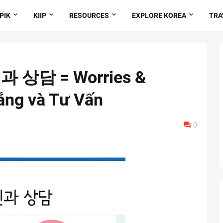
PIK
KIIP
RESOURCES
EXPLORE KOREA
TRA
과 상담 = Worries &
Lắng và Tư Vấn
0