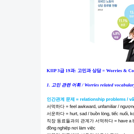
KIIP 3
급
19
과
:
고민과 상담
=
Worries & Co
1.
고민
관련
어휘
/
Worries
related vocabular
인간관계
문제
= relationship problems / v
서먹하다
= feel awkward, unfamiliar / ngượ
서운하다
= hurt, sad / buồn lòng, tiếc nuối, k
직장
동
료들과의
관계가
서먹하다
= have a b
đồng nghiệp nơi làm việc