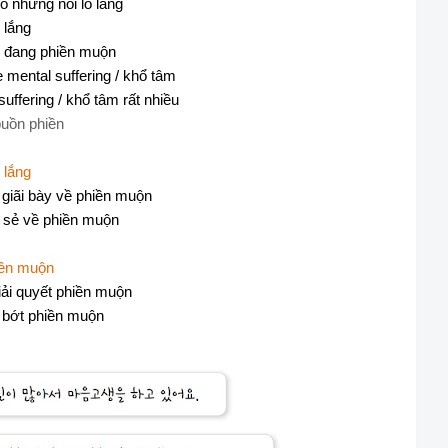
có những nỗi lo lắng
 lắng
g, đang phiền muộn
 mental suffering / khổ tâm
uffering / khổ tâm rất nhiều
buồn phiền
 lắng
 giãi bày về phiền muộn
a sẻ về phiền muộn
hiền muộn
giải quyết phiền muộn
m bớt phiền muộn