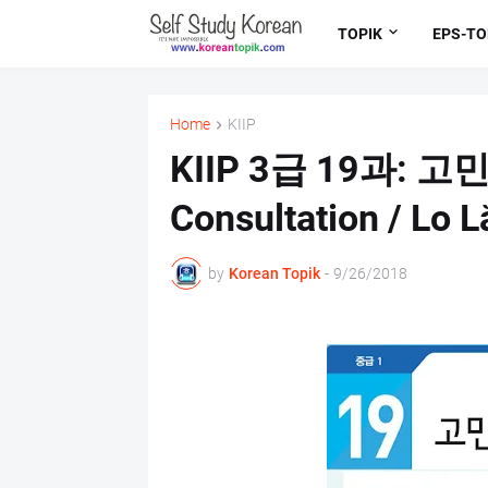
TOPIK
EPS-TO
Home
KIIP
KIIP 3급 19과: 고민
Consultation / Lo 
by
Korean Topik
-
9/26/2018