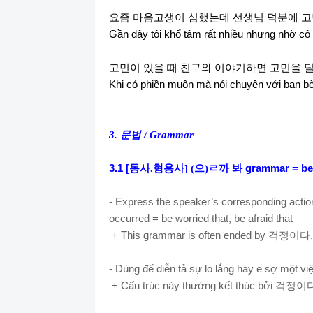
요즘
마음고생이
심했는데
선생님
덕분에
고
Gần đây tôi khổ tâm rất nhiều nhưng nhờ cô g
고민이
있을
때
친구와
이야기하면
고민을
Khi có phiền muộn mà nói chuyện với bạn bè
3.
문법
/ Grammar
3.1 [
동사
.
형용사
] (
으
)
ㄹ까 봐
grammar =
be
- Express the speaker’s corresponding action i
occurred = be worried that, be afraid that
+ This grammar is often ended by
걱정이다
- Dùng để diễn tả sự lo lắng hay e sợ một việ
+ Cấu trúc này thường kết thúc bởi
걱정이