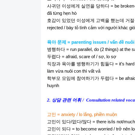
사귀던
이성에게
실연을
당하다
= be broken-h
đã từng hẹn hò
호감이
있었던
이성에게
고백을
했는데
거절
rejected / bày tỏ tình cảm với người khác gi
육아
문제
= parenting issues / vấn đề nuôi
병행하다
= run parallel, do (2 things) at the
두렵다
= afraid, scare of / sợ, lo sợ
직장과
육아를
병행하기가
힘들다
= it’s hard
làm vừa nuôi con thì vất vả
학부모
모임에
참여하기가
두렵다
= be afrai
huynh
2.
상담
관련
어휘
/
Consultation related voc
고민
= anxiety / lo lắng, phiền muộn
고민이
있다
/
없다
/
많다
= there is/is not/much
고민이
되다
= to become worried / trở nên lo