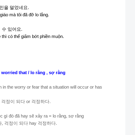
민을
덜었네요
.
iáo mà tôi đã đỡ lo lắng.
덜
수
있어요
.
 thì có thể giảm bớt phiền muộn.
 worried that / lo rằng , sợ rằng
n the worry or fear that a situation will occur or has
,
걱정이
되다
or
걱정하다
.
c gì đó đã hay sẽ xảy ra = lo rằng, sợ rằng
다
,
걱정이
되다
hay
걱정하다
.