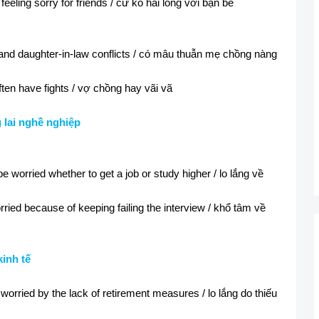
eeling sorry for friends / cứ ko hài lòng với bạn bè
and daughter-in-law conflicts / có mâu thuẫn mẹ chồng nàng
ten have fights / vợ chồng hay vãi vã
 lai nghề nghiệp
e worried whether to get a job or study higher / lo lắng về
ried because of keeping failing the interview / khổ tâm về
inh tế
worried by the lack of retirement measures / lo lắng do thiếu