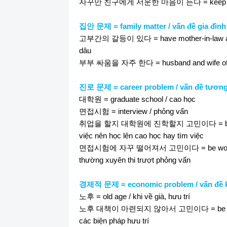
자꾸만
친구에게
서운한
마음이
든다
= keep f
집안
문제
= family matter / vấn đề gia đình
고부간의
갈등이
있다
= have mother-in-law 
dâu
부부
싸움을
자주
한다
= husband and wife of
진로
문제
= career problem / vấn đề tương
대학원
= graduate school / cao học
면접시험
= interview / phỏng vấn
취업을
할지
대학원에
진학할지
고민이다
= b
việc nên học lên cao học hay tìm việc
면접시험에
자꾸
떨어져서
고민이다
= be wor
thường xuyên thi trượt phỏng vấn
경제적
문제
= economic problem / vấn đề k
노후
= old age / khi về già, hưu trí
노후
대책이
마련되지
않아서
고민이다
= be 
các biện pháp hưu trí