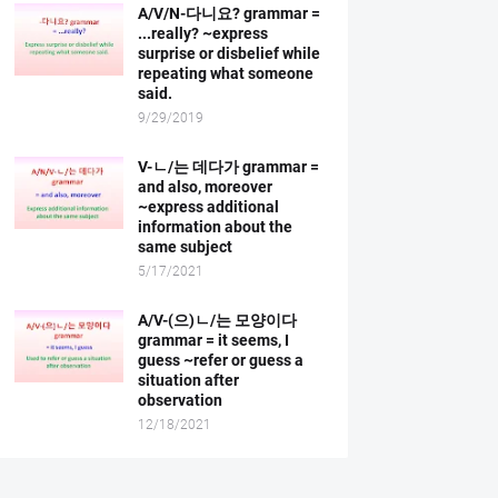
A/V/N-다니요? grammar =
...really? ~express
surprise or disbelief while
repeating what someone
said.
9/29/2019
V-ㄴ/는 데다가 grammar =
and also, moreover
~express additional
information about the
same subject
5/17/2021
A/V-(으)ㄴ/는 모양이다
grammar = it seems, I
guess ~refer or guess a
situation after
observation
12/18/2021