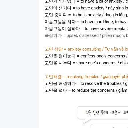
고민거리가
있다
= to have a lot of anxiety / 
고민이
생기다
= to have anxiety / nảy sinh lo
고민
중이다
=
to be in anxiety / đang lo lắn
마음고생을
하다
= to have hard time, to have
마음고생이
심하다
= to have severe mental s
속상하다
= upset, distressed / phiền muộn, 
고민
상담
= anxiety consulting / Tư vấn về lo
고민을
털어놓다
= confess one’s concerns /
고민을
나누다
= share one’s concerns / chi
고민해결
= resolving troubles / giải quyết p
고민을
해결하다
= to resolve the troubles / 
고민을
덜다
= to reduce the concerns / giả