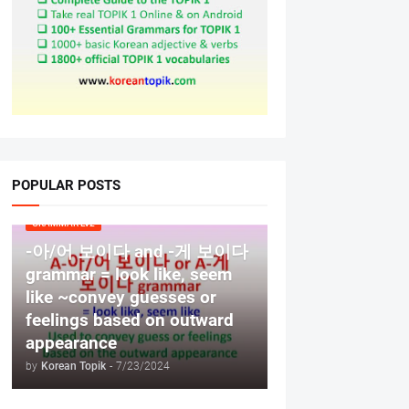
POPULAR POSTS
GRAMMAR LV2
-아/어 보이다 and -게 보이다
grammar = look like, seem
like ~convey guesses or
feelings based on outward
appearance
by
Korean Topik
-
7/23/2024