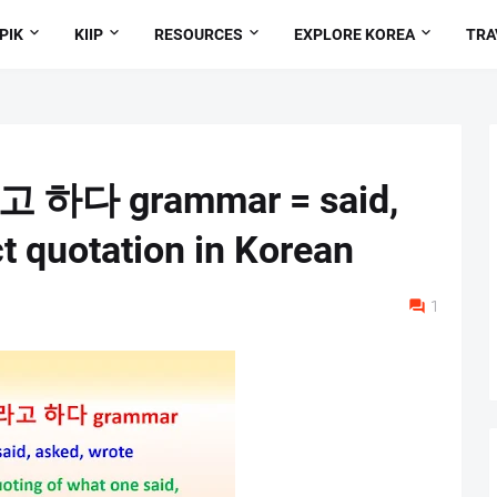
PIK
KIIP
RESOURCES
EXPLORE KOREA
TRA
 하다 grammar = said,
t quotation in Korean
1