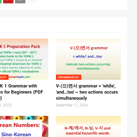
 LV1
GRAMMAR LV1
K 1 Grammar with
V-(으)면서 grammar = 'while',
s for Beginners (PDF
'and…too' ~ two actions occurs
)
simultaneously
1, 2025
December 11, 2024