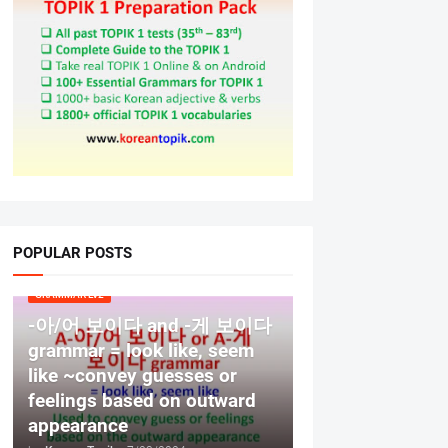
POPULAR POSTS
GRAMMAR LV2
-아/어 보이다 and -게 보이다
grammar = look like, seem
like ~convey guesses or
feelings based on outward
appearance