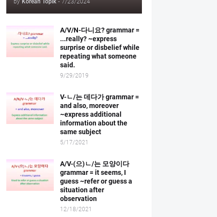
by
Korean Topik
-
7/23/2024
A/V/N-다니요? grammar =
...really? ~express
surprise or disbelief while
repeating what someone
said.
9/29/2019
V-ㄴ/는 데다가 grammar =
and also, moreover
~express additional
information about the
same subject
5/17/2021
A/V-(으)ㄴ/는 모양이다
grammar = it seems, I
guess ~refer or guess a
situation after
observation
12/18/2021