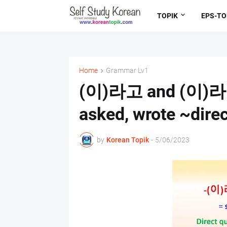
TOPIK
EPS-TO
Home
Grammar Lv1
(이)라고 and (이)라고
asked, wrote ~direc
by
Korean Topik
-
5/06/2023