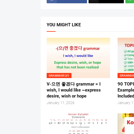
YOU MIGHT LIKE
GRAMMAR LV1
GRAMMAR
V-으면 좋겠다 grammar = I
90 TOPI
wish, I would like ~express
Example
desire, wish or hope
Included
January 11, 2026
January 1